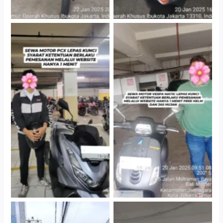
Hotel Kartika Chandra,
Cityplaza Jatinegara
Jakarta Selatan
Gedung Parkir P6A