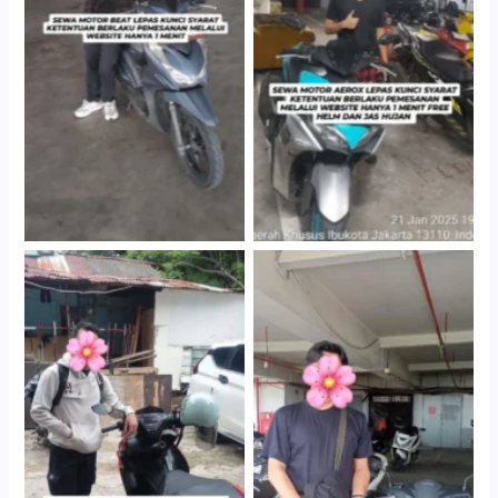
Cityplaza Jatinegara
Cityplaza Jatinegara
Gedung Parkir P6A
Gedung Parkir P6A
Cityplaza Jatinegara
Cabang Jakarta Barat
Gedung Parkir P6A