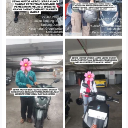
Cityplaza Jatinegara
Cityplaza Jatinegara
Gedung Parkir P6A
Gedung Parkir P6A