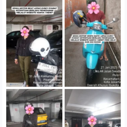
Cityplaza Jatinegara
Antar Jemput Kendaraan
Gedung Parkir P6A