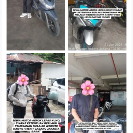
Gedung Parkir P6A
Gedung Parkir P6A
Cityplaza Jatinegara
Cabang Jakarta Barat
Gedung Parkir P6A