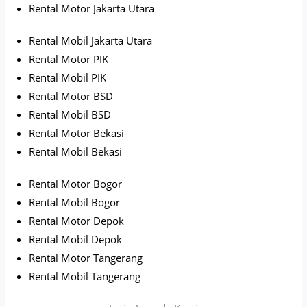
Rental Motor Jakarta Utara
Rental Mobil Jakarta Utara
Rental Motor PIK
Rental Mobil PIK
Rental Motor BSD
Rental Mobil BSD
Rental Motor Bekasi
Rental Mobil Bekasi
Rental Motor Bogor
Rental Mobil Bogor
Rental Motor Depok
Rental Mobil Depok
Rental Motor Tangerang
Rental Mobil Tangerang