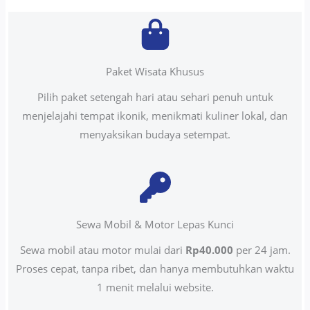
Paket Wisata Khusus
Pilih paket setengah hari atau sehari penuh untuk
menjelajahi tempat ikonik, menikmati kuliner lokal, dan
menyaksikan budaya setempat.
Sewa Mobil & Motor Lepas Kunci
Sewa mobil atau motor mulai dari
Rp40.000
per 24 jam.
Proses cepat, tanpa ribet, dan hanya membutuhkan waktu
1 menit melalui website.