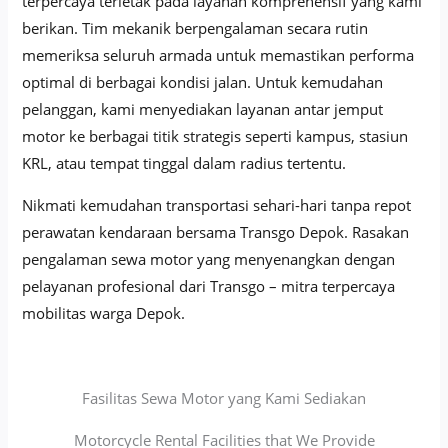
terpercaya terletak pada layanan komprehensif yang kami
berikan. Tim mekanik berpengalaman secara rutin
memeriksa seluruh armada untuk memastikan performa
optimal di berbagai kondisi jalan. Untuk kemudahan
pelanggan, kami menyediakan layanan antar jemput
motor ke berbagai titik strategis seperti kampus, stasiun
KRL, atau tempat tinggal dalam radius tertentu.
Nikmati kemudahan transportasi sehari-hari tanpa repot
perawatan kendaraan bersama Transgo Depok. Rasakan
pengalaman sewa motor yang menyenangkan dengan
pelayanan profesional dari Transgo – mitra terpercaya
mobilitas warga Depok.
Fasilitas Sewa Motor yang Kami Sediakan
Motorcycle Rental Facilities that We Provide