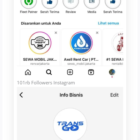
101rb Followers Instagram