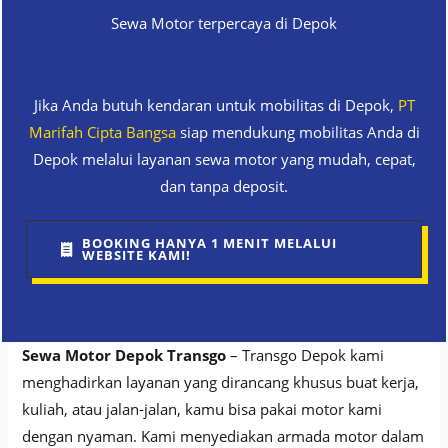
Sewa Motor terpercaya di Depok
Jika Anda butuh kendaran untuk mobilitas di Depok,
PT
Marifah Cipta Bangsa
siap mendukung mobilitas Anda di
Depok melalui layanan sewa motor yang mudah, cepat,
dan tanpa deposit.
BOOKING HANYA 1 MENIT MELALUI
WEBSITE KAMI!
Sewa Motor Depok Transgo
– Transgo Depok kami
menghadirkan layanan yang dirancang khusus buat kerja,
kuliah, atau jalan-jalan, kamu bisa pakai motor kami
dengan nyaman. Kami menyediakan armada motor dalam