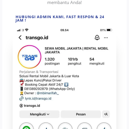
membantu Anda!
HUBUNGI ADMIN KAMI, FAST RESPON & 24
JAM !