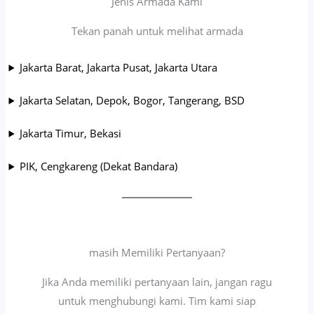
Jenis Armada Kami
Tekan panah untuk melihat armada
Jakarta Barat, Jakarta Pusat, Jakarta Utara
Jakarta Selatan, Depok, Bogor, Tangerang, BSD
Jakarta Timur, Bekasi
PIK, Cengkareng (Dekat Bandara)
masih Memiliki Pertanyaan?
Jika Anda memiliki pertanyaan lain, jangan ragu
untuk menghubungi kami. Tim kami siap