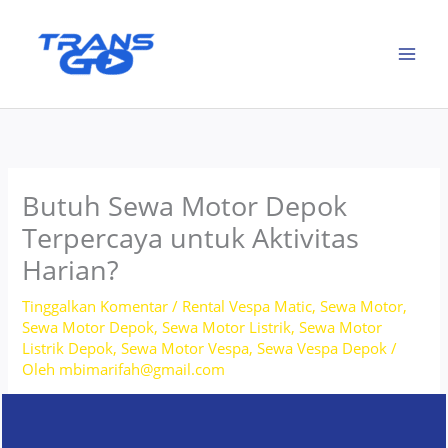
Lewati
ke
konten
Butuh Sewa Motor Depok
Terpercaya untuk Aktivitas
Harian?
Tinggalkan Komentar
/
Rental Vespa Matic
,
Sewa Motor
,
Sewa Motor Depok
,
Sewa Motor Listrik
,
Sewa Motor
Listrik Depok
,
Sewa Motor Vespa
,
Sewa Vespa Depok
/
Oleh
mbimarifah@gmail.com