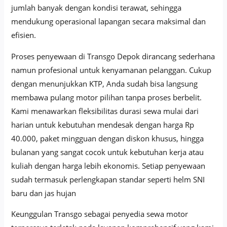
jumlah banyak dengan kondisi terawat, sehingga
mendukung operasional lapangan secara maksimal dan
efisien.
Proses penyewaan di Transgo Depok dirancang sederhana
namun profesional untuk kenyamanan pelanggan. Cukup
dengan menunjukkan KTP, Anda sudah bisa langsung
membawa pulang motor pilihan tanpa proses berbelit.
Kami menawarkan fleksibilitas durasi sewa mulai dari
harian untuk kebutuhan mendesak dengan harga Rp
40.000, paket mingguan dengan diskon khusus, hingga
bulanan yang sangat cocok untuk kebutuhan kerja atau
kuliah dengan harga lebih ekonomis. Setiap penyewaan
sudah termasuk perlengkapan standar seperti helm SNI
baru dan jas hujan
Keunggulan Transgo sebagai penyedia sewa motor