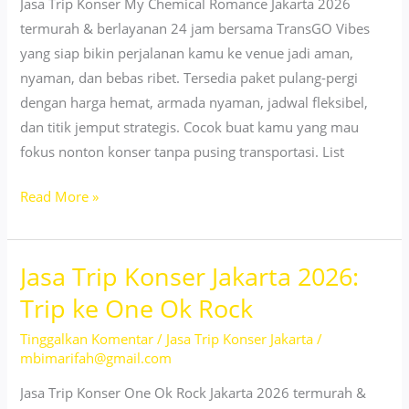
Jasa Trip Konser My Chemical Romance Jakarta 2026
termurah & berlayanan 24 jam bersama TransGO Vibes
yang siap bikin perjalanan kamu ke venue jadi aman,
nyaman, dan bebas ribet. Tersedia paket pulang-pergi
dengan harga hemat, armada nyaman, jadwal fleksibel,
dan titik jemput strategis. Cocok buat kamu yang mau
fokus nonton konser tanpa pusing transportasi. List
Jasa
Read More »
Trip
Konser
Jasa Trip Konser Jakarta 2026:
Jakarta
2026
Trip ke One Ok Rock
untuk
Tinggalkan Komentar
/
Jasa Trip Konser Jakarta
/
Fans
mbimarifah@gmail.com
MCR
Jasa Trip Konser One Ok Rock Jakarta 2026 termurah &