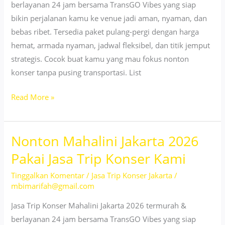
berlayanan 24 jam bersama TransGO Vibes yang siap
bikin perjalanan kamu ke venue jadi aman, nyaman, dan
bebas ribet. Tersedia paket pulang-pergi dengan harga
hemat, armada nyaman, jadwal fleksibel, dan titik jemput
strategis. Cocok buat kamu yang mau fokus nonton
konser tanpa pusing transportasi. List
Jasa
Read More »
Trip
Konser
Nonton Mahalini Jakarta 2026
Jakarta
2026:
Pakai Jasa Trip Konser Kami
Trip
Tinggalkan Komentar
/
Jasa Trip Konser Jakarta
/
ke
mbimarifah@gmail.com
One
Ok
Jasa Trip Konser Mahalini Jakarta 2026 termurah &
Rock
berlayanan 24 jam bersama TransGO Vibes yang siap