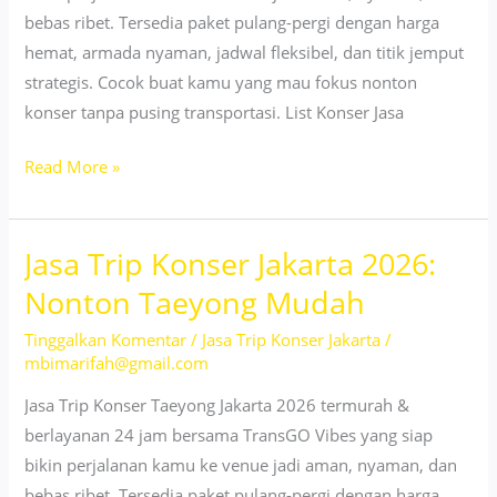
bebas ribet. Tersedia paket pulang-pergi dengan harga
hemat, armada nyaman, jadwal fleksibel, dan titik jemput
strategis. Cocok buat kamu yang mau fokus nonton
konser tanpa pusing transportasi. List Konser Jasa
Jasa
Read More »
Trip
Konser
Jasa Trip Konser Jakarta 2026:
Jakarta
2026
Nonton Taeyong Mudah
untuk
Tinggalkan Komentar
/
Jasa Trip Konser Jakarta
/
Event
mbimarifah@gmail.com
Kahitna
Jasa Trip Konser Taeyong Jakarta 2026 termurah &
berlayanan 24 jam bersama TransGO Vibes yang siap
bikin perjalanan kamu ke venue jadi aman, nyaman, dan
bebas ribet. Tersedia paket pulang-pergi dengan harga