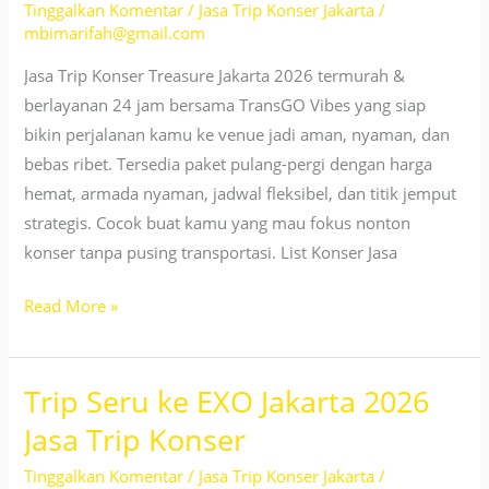
Tinggalkan Komentar
/
Jasa Trip Konser Jakarta
/
Event
mbimarifah@gmail.com
Westlife
Jasa Trip Konser Treasure Jakarta 2026 termurah &
berlayanan 24 jam bersama TransGO Vibes yang siap
bikin perjalanan kamu ke venue jadi aman, nyaman, dan
bebas ribet. Tersedia paket pulang-pergi dengan harga
hemat, armada nyaman, jadwal fleksibel, dan titik jemput
strategis. Cocok buat kamu yang mau fokus nonton
konser tanpa pusing transportasi. List Konser Jasa
Jasa
Read More »
Trip
Konser
Trip Seru ke EXO Jakarta 2026
Jakarta
2026
Jasa Trip Konser
Nonton
Tinggalkan Komentar
/
Jasa Trip Konser Jakarta
/
Treasure