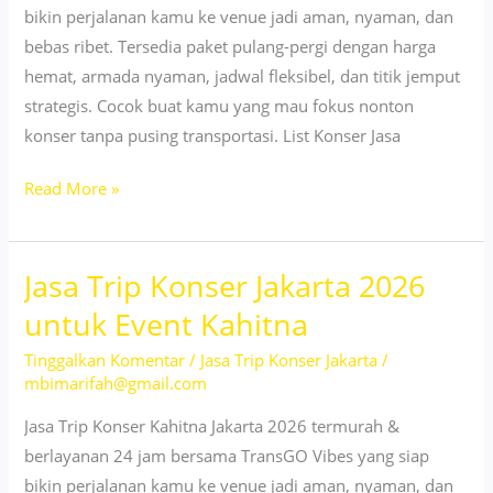
bikin perjalanan kamu ke venue jadi aman, nyaman, dan
bebas ribet. Tersedia paket pulang-pergi dengan harga
hemat, armada nyaman, jadwal fleksibel, dan titik jemput
strategis. Cocok buat kamu yang mau fokus nonton
konser tanpa pusing transportasi. List Konser Jasa
Nonton
Read More »
Mahalini
Jakarta
Jasa Trip Konser Jakarta 2026
2026
Pakai
untuk Event Kahitna
Jasa
Tinggalkan Komentar
/
Jasa Trip Konser Jakarta
/
Trip
mbimarifah@gmail.com
Konser
Kami
Jasa Trip Konser Kahitna Jakarta 2026 termurah &
berlayanan 24 jam bersama TransGO Vibes yang siap
bikin perjalanan kamu ke venue jadi aman, nyaman, dan