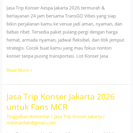
Konser
Jasa Trip Konser Aespa Jakarta 2026 termurah &
berlayanan 24 jam bersama TransGO Vibes yang siap
bikin perjalanan kamu ke venue jadi aman, nyaman, dan
bebas ribet. Tersedia paket pulang-pergi dengan harga
hemat, armada nyaman, jadwal fleksibel, dan titik jemput
strategis. Cocok buat kamu yang mau fokus nonton
konser tanpa pusing transportasi. List Konser Jasa
Jasa
Read More »
Trip
Konser
Jasa Trip Konser Jakarta 2026
Jakarta
2026
untuk Fans MCR
Buat
Tinggalkan Komentar
/
Jasa Trip Konser Jakarta
/
Fans
mbimarifah@gmail.com
Aespa