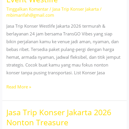
untuk
Tinggalkan Komentar
/
Jasa Trip Konser Jakarta
/
Show
mbimarifah@gmail.com
Deep
Purple
Jasa Trip Konser Westlife Jakarta 2026 termurah &
berlayanan 24 jam bersama TransGO Vibes yang siap
bikin perjalanan kamu ke venue jadi aman, nyaman, dan
bebas ribet. Tersedia paket pulang-pergi dengan harga
hemat, armada nyaman, jadwal fleksibel, dan titik jemput
strategis. Cocok buat kamu yang mau fokus nonton
konser tanpa pusing transportasi. List Konser Jasa
Jasa
Read More »
Trip
Konser
Jasa Trip Konser Jakarta 2026
Jakarta
2026
Nonton Treasure
ke