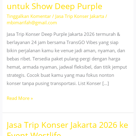
untuk Show Deep Purple
Tinggalkan Komentar
/
Jasa Trip Konser Jakarta
/
mbimarifah@gmail.com
Jasa Trip Konser Deep Purple Jakarta 2026 termurah &
berlayanan 24 jam bersama TransGO Vibes yang siap
bikin perjalanan kamu ke venue jadi aman, nyaman, dan
bebas ribet. Tersedia paket pulang-pergi dengan harga
hemat, armada nyaman, jadwal fleksibel, dan titik jemput
strategis. Cocok buat kamu yang mau fokus nonton
konser tanpa pusing transportasi. List Konser […]
Jasa
Read More »
Trip
Konser
Jasa Trip Konser Jakarta 2026 ke
Jakarta
2026
Event Westlife