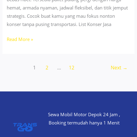
hemat, armada nyaman, jadwal fleksibel, dan titik jemput
strategis. Cocok buat kamu yang mau fokus nonton
konser tanpa pusing transportasi. List Konser Jasa
Jasa
Read More »
Trip
Konser
Jakarta
1
2
…
12
Next
→
2026:
Nonton
Taeyong
Mudah
Sewa Mobil Motor Depok 24 Jam ,
Booking termudah hanya 1 Menit