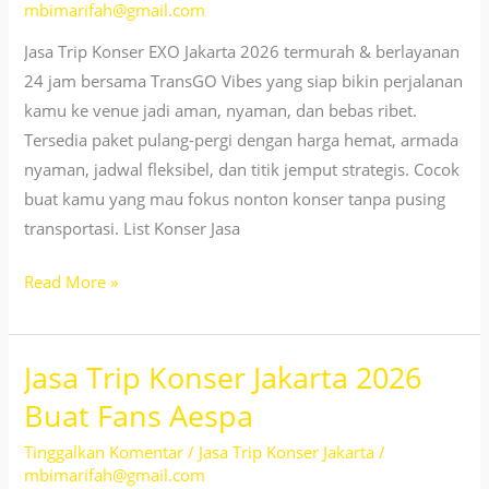
mbimarifah@gmail.com
Jasa Trip Konser EXO Jakarta 2026 termurah & berlayanan
24 jam bersama TransGO Vibes yang siap bikin perjalanan
kamu ke venue jadi aman, nyaman, dan bebas ribet.
Tersedia paket pulang-pergi dengan harga hemat, armada
nyaman, jadwal fleksibel, dan titik jemput strategis. Cocok
buat kamu yang mau fokus nonton konser tanpa pusing
transportasi. List Konser Jasa
Trip
Read More »
Seru
ke
Jasa Trip Konser Jakarta 2026
EXO
Jakarta
Buat Fans Aespa
2026
Tinggalkan Komentar
/
Jasa Trip Konser Jakarta
/
Jasa
mbimarifah@gmail.com
Trip