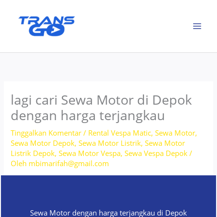
Lewati
ke
konten
lagi cari Sewa Motor di Depok
dengan harga terjangkau
Tinggalkan Komentar
/
Rental Vespa Matic
,
Sewa Motor
,
Sewa Motor Depok
,
Sewa Motor Listrik
,
Sewa Motor
Listrik Depok
,
Sewa Motor Vespa
,
Sewa Vespa Depok
/
Oleh
mbimarifah@gmail.com
Sewa Motor dengan harga terjangkau di Depok