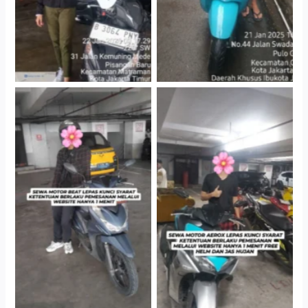
Cityplaza Jatinegara
Cityplaza Jatinegara
Gedung Parkir P6A
Gedung Parkir P6A