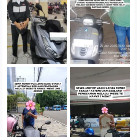
Hotel Kartika Chandra,
Cityplaza Jatinegara
Jakarta Selatan
Gedung Parkir P6A
Cityplaza Jatinegara
Antar Jemput Kendaraan
Gedung Parkir P6A