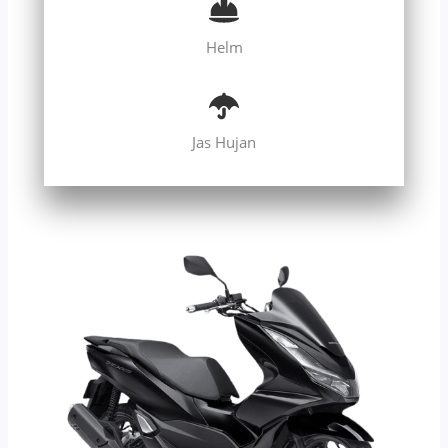
Helm
Jas Hujan