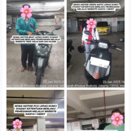
Cityplaza Jatinegara
Cityplaza Jatinegara
Gedung Parkir P6A
Gedung Parkir P6A