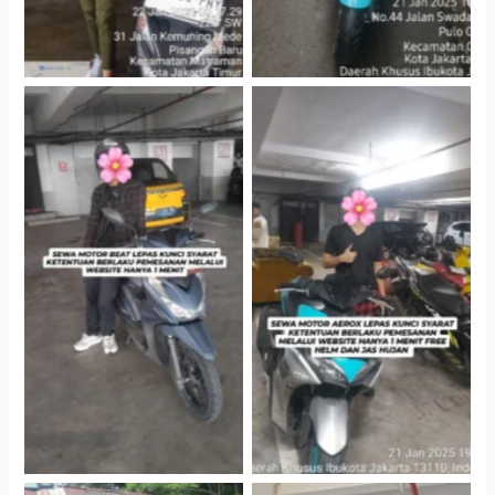
Cityplaza Jatinegara
Cityplaza Jatinegara
Gedung Parkir P6A
Gedung Parkir P6A