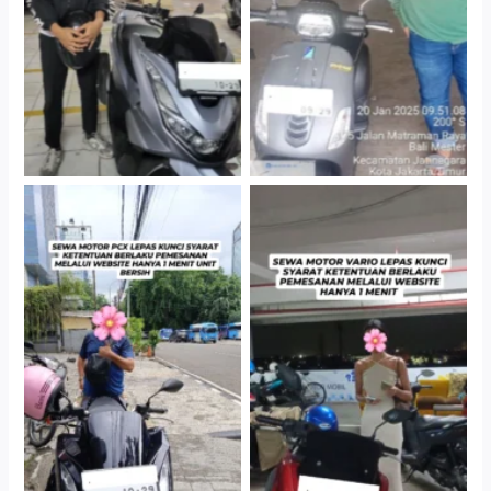
Cityplaza Jatinegara
Antar Jemput Kendaraan
Gedung Parkir P6A