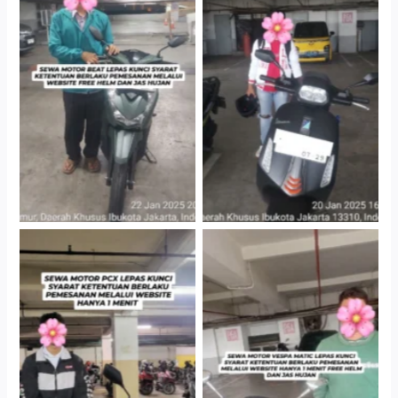
Cityplaza Jatinegara
Cityplaza Jatinegara
Gedung Parkir P6A
Gedung Parkir P6A
Hotel Kartika Chandra,
Cityplaza Jatinegara
Jakarta Selatan
Gedung Parkir P6A