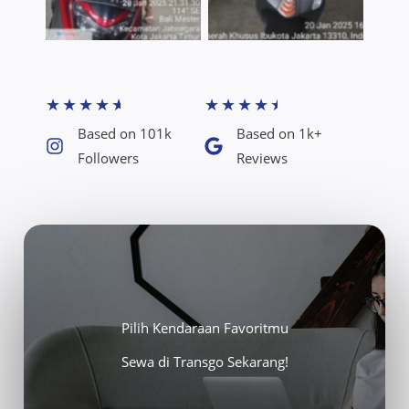
★
★
★
★
★
★
★
★
★
★
Based on 101k
Based on 1k+
Followers​
Reviews​
Pilih Kendaraan Favoritmu
Sewa di Transgo Sekarang!