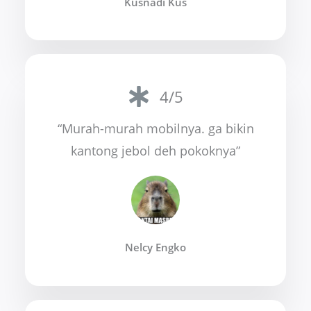
Kusnadi Kus
4/5
“Murah-murah mobilnya. ga bikin
kantong jebol deh pokoknya”
Nelcy Engko