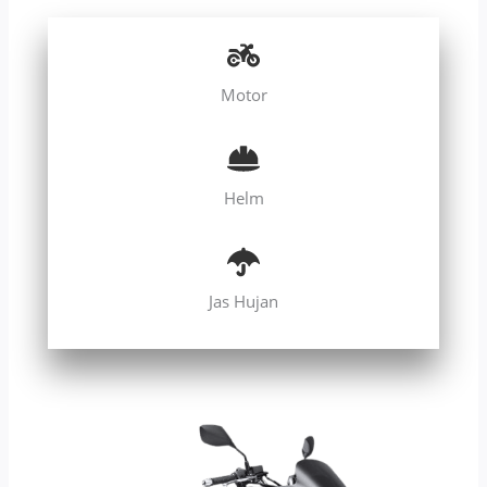
Motor
Helm
Jas Hujan