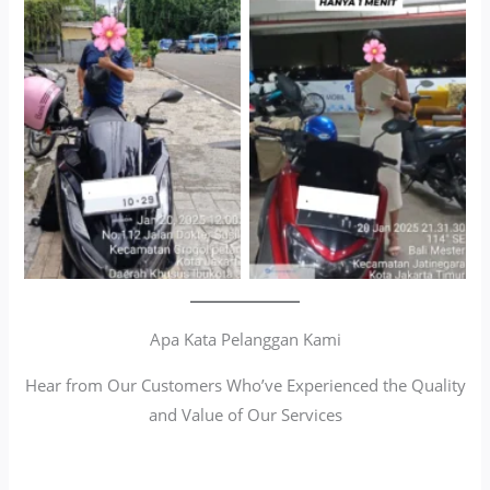
Cityplaza Jatinegara
Antar Jemput Kendaraan
Gedung Parkir P6A
Apa Kata Pelanggan Kami
Hear from Our Customers Who’ve Experienced the Quality
and Value of Our Services