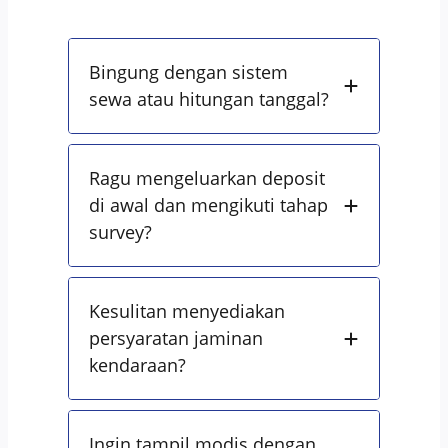
Bingung dengan sistem
sewa atau hitungan tanggal?
Ragu mengeluarkan deposit
di awal dan mengikuti tahap
survey?
Kesulitan menyediakan
persyaratan jaminan
kendaraan?
Ingin tampil modis dengan