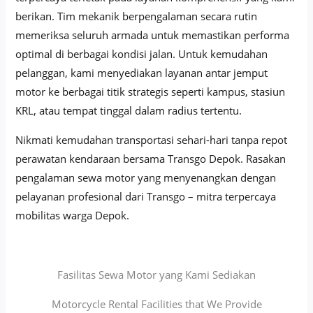
berikan. Tim mekanik berpengalaman secara rutin
memeriksa seluruh armada untuk memastikan performa
optimal di berbagai kondisi jalan. Untuk kemudahan
pelanggan, kami menyediakan layanan antar jemput
motor ke berbagai titik strategis seperti kampus, stasiun
KRL, atau tempat tinggal dalam radius tertentu.
Nikmati kemudahan transportasi sehari-hari tanpa repot
perawatan kendaraan bersama Transgo Depok. Rasakan
pengalaman sewa motor yang menyenangkan dengan
pelayanan profesional dari Transgo – mitra terpercaya
mobilitas warga Depok.
Fasilitas Sewa Motor yang Kami Sediakan
Motorcycle Rental Facilities that We Provide