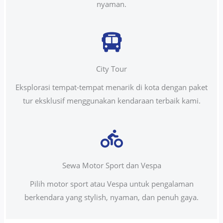
nyaman.
City Tour
Eksplorasi tempat-tempat menarik di kota dengan paket
tur eksklusif menggunakan kendaraan terbaik kami.
Sewa Motor Sport dan Vespa
Pilih motor sport atau Vespa untuk pengalaman
berkendara yang stylish, nyaman, dan penuh gaya.