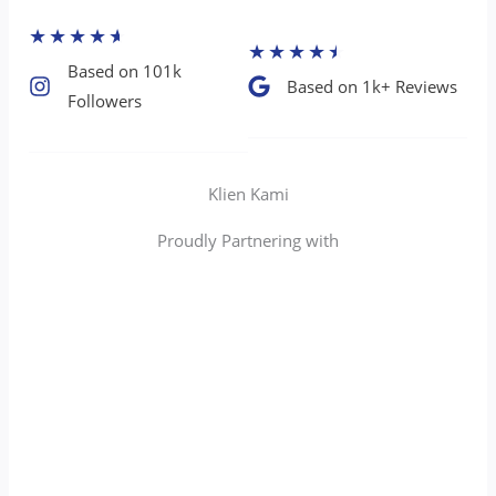
★
★
★
★
★
★
★
★
★
★
Based on 101k
Based on 1k+ Reviews​
Followers​
Klien Kami
Proudly Partnering with