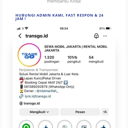
membantu Anda!
HUBUNGI ADMIN KAMI, FAST RESPON & 24
JAM !