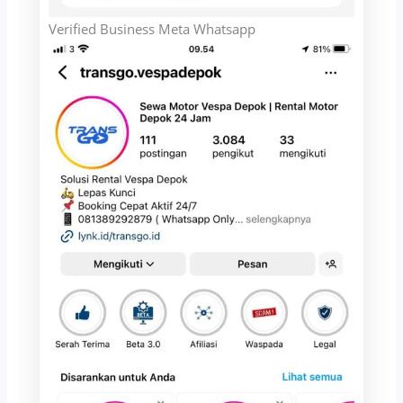
Verified Business Meta Whatsapp