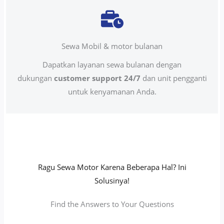
Sewa Mobil & motor bulanan
Dapatkan layanan sewa bulanan dengan
dukungan
customer support 24/7
dan unit pengganti
untuk kenyamanan Anda.
Ragu Sewa Motor Karena Beberapa Hal? Ini
Solusinya!
Find the Answers to Your Questions