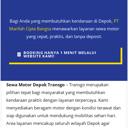
Bagi Anda yang membutuhkan kendaraan di Depok,
PT
Marifah Cipta Bangsa
menawarkan layanan sewa motor
yang cepat, praktis, dan tanpa deposit.
BOOKING HANYA 1 MENIT MELALUI
WEBSITE KAMI!
Sewa Motor Depok Transgo
– Transgo merupakan
pilihan tepat bagi masyarakat yang membutuhkan
kendaraan praktis dengan layanan terpercaya. Kami
menyediakan beragam motor dengan kondisi terawat dan
siap digunakan untuk mendukung mobilitas sehari-hari.
Area layanan mencakup seluruh wilayah Depok agar