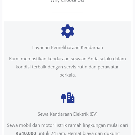
Why Choose Us?
Layanan Pemeliharaan Kendaraan
Kami memastikan kendaraan sewaan Anda selalu dalam
kondisi terbaik dengan servis rutin dan perawatan
berkala.
Sewa Kendaraan Elektrik (EV)
Sewa mobil dan motor listrik ramah lingkungan mulai dari
Rp40.000
untuk 24 jam. Hemat biaya dan dukung