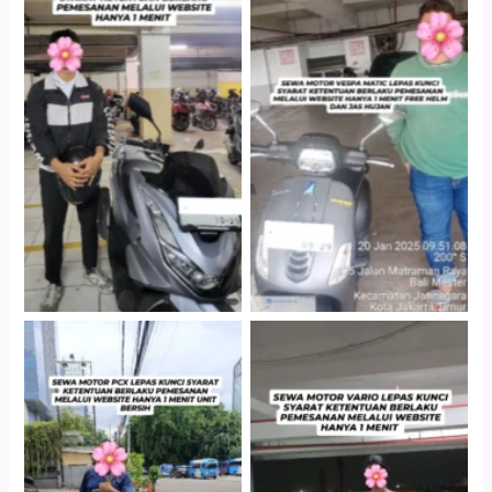
Hotel Kartika Chandra,
Cityplaza Jatinegara
Jakarta Selatan
Gedung Parkir P6A