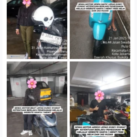
Cityplaza Jatinegara
Antar Jemput Kendaraan
Gedung Parkir P6A
Cityplaza Jatinegara
Cityplaza Jatinegara
Gedung Parkir P6A
Gedung Parkir P6A