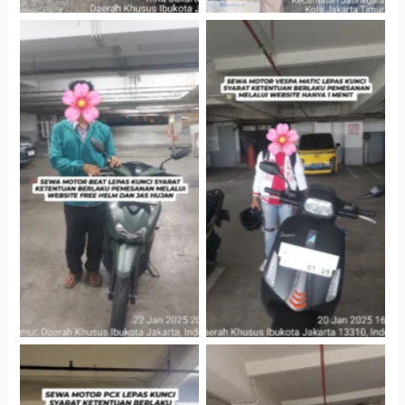
Cityplaza Jatinegara
Cityplaza Jatinegara
Gedung Parkir P6A
Gedung Parkir P6A