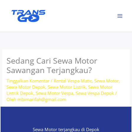
Lewati
ke
konten
Sedang Cari Sewa Motor
Sawangan Terjangkau?
Tinggalkan Komentar
/
Rental Vespa Matic
,
Sewa Motor
,
Sewa Motor Depok
,
Sewa Motor Listrik
,
Sewa Motor
Listrik Depok
,
Sewa Motor Vespa
,
Sewa Vespa Depok
/
Oleh
mbimarifah@gmail.com
Sewa Motor terjangkau di Depok