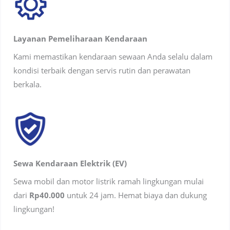
Layanan Pemeliharaan Kendaraan
Kami memastikan kendaraan sewaan Anda selalu dalam
kondisi terbaik dengan servis rutin dan perawatan
berkala.
Sewa Kendaraan Elektrik (EV)
Sewa mobil dan motor listrik ramah lingkungan mulai
dari
Rp40.000
untuk 24 jam. Hemat biaya dan dukung
lingkungan!