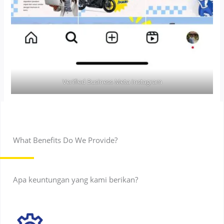
Verified Business Meta Instagram
What Benefits Do We Provide?
Apa keuntungan yang kami berikan?