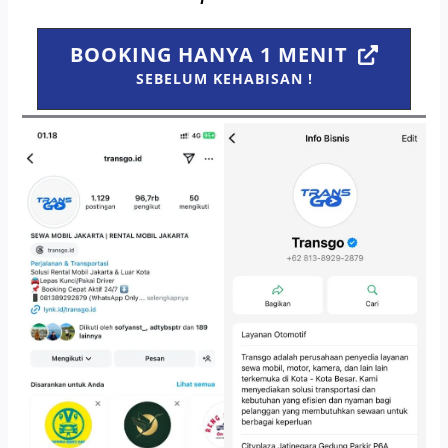
BOOKING HANYA 1 MENIT
SEBELUM KEHABISAN !