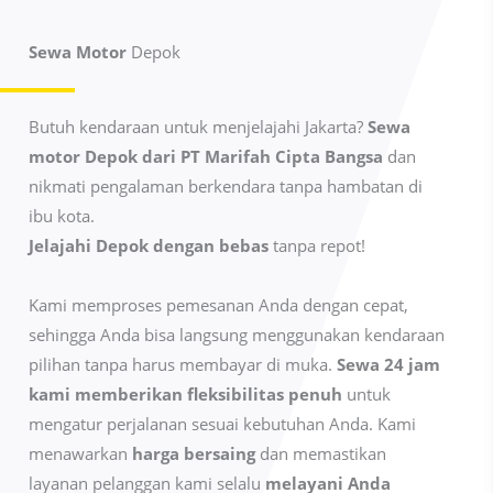
Sewa Motor
Depok
Butuh kendaraan untuk menjelajahi Jakarta?
Sewa
motor Depok dari PT Marifah Cipta Bangsa
dan
nikmati pengalaman berkendara tanpa hambatan di
ibu kota.
Jelajahi Depok dengan bebas
tanpa repot!
Kami memproses pemesanan Anda dengan cepat,
sehingga Anda bisa langsung menggunakan kendaraan
pilihan tanpa harus membayar di muka.
Sewa 24 jam
kami memberikan fleksibilitas penuh
untuk
mengatur perjalanan sesuai kebutuhan Anda. Kami
menawarkan
harga bersaing
dan memastikan
layanan pelanggan kami selalu
melayani Anda