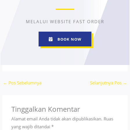
MELALUI WEBSITE FAST ORDER
BOOK NOW
←
Pos Sebelumnya
Selanjutnya Pos
→
Tinggalkan Komentar
Alamat email Anda tidak akan dipublikasikan.
Ruas
yang wajib ditandai
*