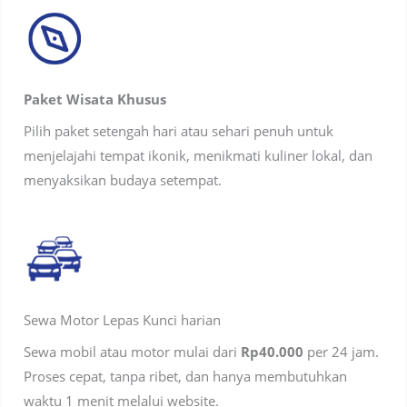
Paket Wisata Khusus
Pilih paket setengah hari atau sehari penuh untuk
menjelajahi tempat ikonik, menikmati kuliner lokal, dan
menyaksikan budaya setempat.
Sewa Motor Lepas Kunci harian
Sewa mobil atau motor mulai dari
Rp40.000
per 24 jam.
Proses cepat, tanpa ribet, dan hanya membutuhkan
waktu 1 menit melalui website.