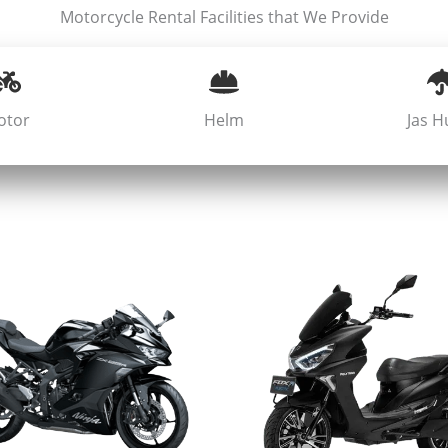
Motorcycle Rental Facilities that We Provide
otor
Helm
Jas H