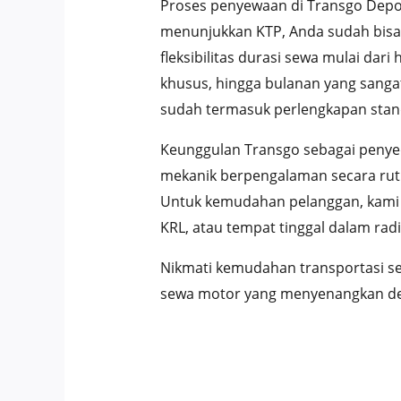
Proses penyewaan di Transgo Depo
menunjukkan KTP, Anda sudah bisa
fleksibilitas durasi sewa mulai da
khusus, hingga bulanan yang sanga
sudah termasuk perlengkapan stand
Keunggulan Transgo sebagai penyed
mekanik berpengalaman secara ruti
Untuk kemudahan pelanggan, kami m
KRL, atau tempat tinggal dalam radi
Nikmati kemudahan transportasi s
sewa motor yang menyenangkan deng