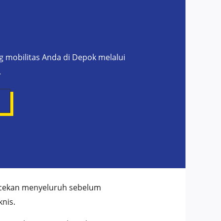
mobilitas Anda di Depok melalui
.
ecekan menyeluruh sebelum
nis.