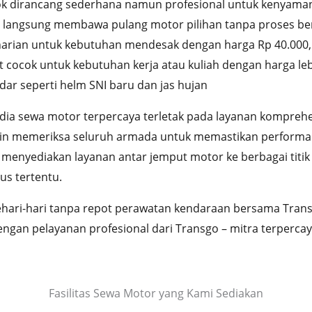
k dirancang sederhana namun profesional untuk kenyama
 langsung membawa pulang motor pilihan tanpa proses be
ri harian untuk kebutuhan mendesak dengan harga Rp 40.00
t cocok untuk kebutuhan kerja atau kuliah dengan harga l
ar seperti helm SNI baru dan jas hujan
ia sewa motor terpercaya terletak pada layanan komprehen
n memeriksa seluruh armada untuk memastikan performa op
enyediakan layanan antar jemput motor ke berbagai titik s
us tertentu.
ehari-hari tanpa repot perawatan kendaraan bersama Tra
an pelayanan profesional dari Transgo – mitra terpercay
Fasilitas Sewa Motor yang Kami Sediakan