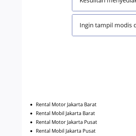
Kesulitan menyedia
Ingin tampil modis 
Rental Motor Jakarta Barat
Rental Mobil Jakarta Barat
Rental Motor Jakarta Pusat
Rental Mobil Jakarta Pusat