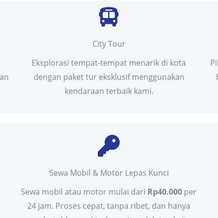
City Tour
Eksplorasi tempat-tempat menarik di kota
P
uan
dengan paket tur eksklusif menggunakan
kendaraan terbaik kami.
Sewa Mobil & Motor Lepas Kunci
Sewa mobil atau motor mulai dari
Rp40.000
per
24 jam. Proses cepat, tanpa ribet, dan hanya