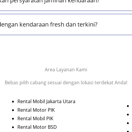
kan persyaratan jaminan kendaraan?
dengan kendaraan fresh dan terkini?
Area Layanan Kami
Bebas pilih cabang sesuai dengan lokasi terdekat Anda!
Rental Mobil Jakarta Utara
Rental Motor PIK
Rental Mobil PIK
Rental Motor BSD