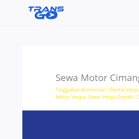
Lewati
ke
konten
Sewa Motor Ciman
Tinggalkan Komentar
/
Rental Vesp
Motor Vespa
,
Sewa Vespa Depok
/ 