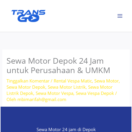
Lewati
ke
konten
Sewa Motor Depok 24 Jam
untuk Perusahaan & UMKM
Tinggalkan Komentar
/
Rental Vespa Matic
,
Sewa Motor
,
Sewa Motor Depok
,
Sewa Motor Listrik
,
Sewa Motor
Listrik Depok
,
Sewa Motor Vespa
,
Sewa Vespa Depok
/
Oleh
mbimarifah@gmail.com
Sewa Motor 24 jam di Depok