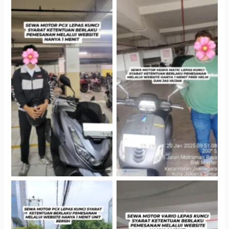
Hotel Kartika Chandra,
Cityplaza Jatinegara
Jakarta Selatan
Gedung Parkir P6A