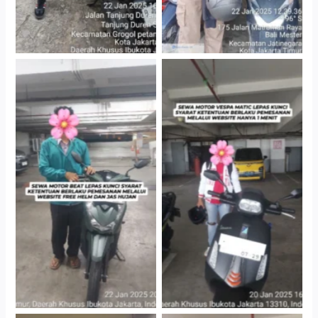
Cityplaza Jatinegara
Cityplaza Jatinegara
Gedung Parkir P6A
Gedung Parkir P6A