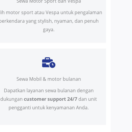
Sewa Motor Sport dan Vespa
ilih motor sport atau Vespa untuk pengalaman
berkendara yang stylish, nyaman, dan penuh
gaya.
Sewa Mobil & motor bulanan
Dapatkan layanan sewa bulanan dengan
dukungan
customer support 24/7
dan unit
pengganti untuk kenyamanan Anda.