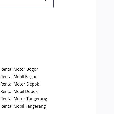
Rental Motor Bogor
Rental Mobil Bogor
Rental Motor Depok
Rental Mobil Depok
Rental Motor Tangerang
Rental Mobil Tangerang