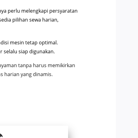
nya perlu melengkapi persyaratan
dia pilihan sewa harian,
isi mesin tetap optimal.
 selalu siap digunakan.
nyaman tanpa harus memikirkan
s harian yang dinamis.