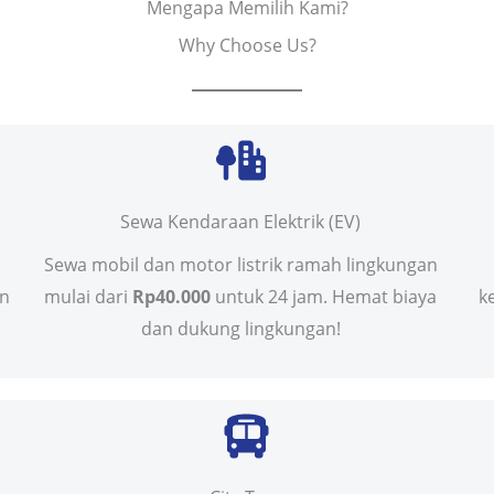
Mengapa Memilih Kami?
Why Choose Us?
Sewa Kendaraan Elektrik (EV)
Sewa mobil dan motor listrik ramah lingkungan
in
mulai dari
Rp40.000
untuk 24 jam. Hemat biaya
k
dan dukung lingkungan!