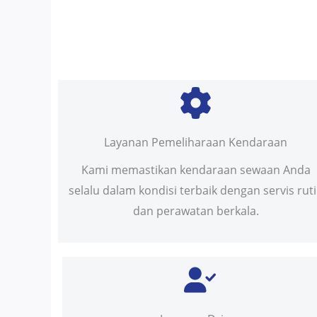
Layanan Pemeliharaan Kendaraan
Kami memastikan kendaraan sewaan Anda
selalu dalam kondisi terbaik dengan servis rut
dan perawatan berkala.