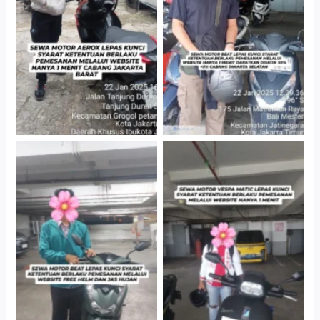
Cabang Jakarta Barat
Gedung Parkir P6A
Cityplaza Jatinegara
Cityplaza Jatinegara
Gedung Parkir P6A
Gedung Parkir P6A