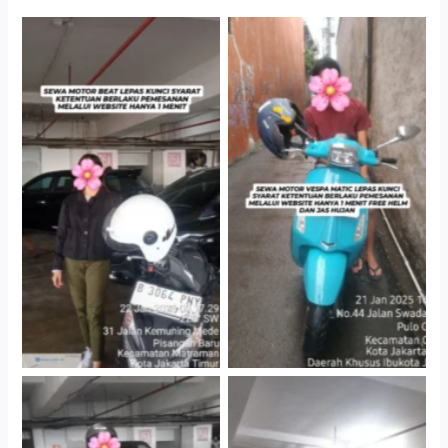
Cityplaza Jatinegara
Antar Jemput Kendaraan
Gedung Parkir P6A