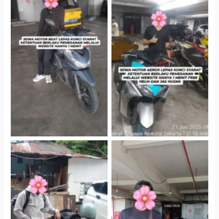
Cityplaza Jatinegara
Cityplaza Jatinegara
Gedung Parkir P6A
Gedung Parkir P6A
Cityplaza Jatinegara