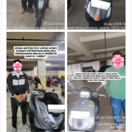
Hotel Kartika Chandra,
Cityplaza Jatinegara
Jakarta Selatan
Gedung Parkir P6A