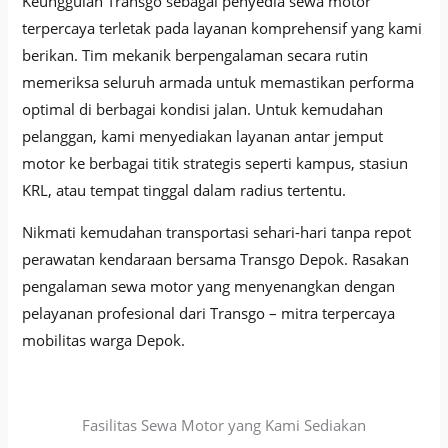
Keunggulan Transgo sebagai penyedia sewa motor
terpercaya terletak pada layanan komprehensif yang kami
berikan. Tim mekanik berpengalaman secara rutin
memeriksa seluruh armada untuk memastikan performa
optimal di berbagai kondisi jalan. Untuk kemudahan
pelanggan, kami menyediakan layanan antar jemput
motor ke berbagai titik strategis seperti kampus, stasiun
KRL, atau tempat tinggal dalam radius tertentu.
Nikmati kemudahan transportasi sehari-hari tanpa repot
perawatan kendaraan bersama Transgo Depok. Rasakan
pengalaman sewa motor yang menyenangkan dengan
pelayanan profesional dari Transgo – mitra terpercaya
mobilitas warga Depok.
Fasilitas Sewa Motor yang Kami Sediakan