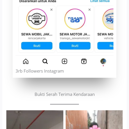
3rb Followers Instagram
Bukti Serah Terima Kendaraan