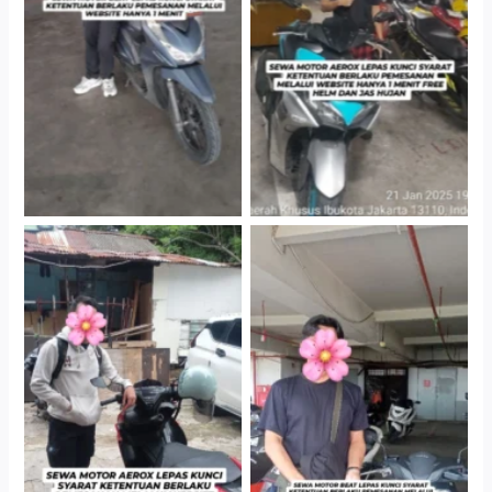
Cityplaza Jatinegara
Cityplaza Jatinegara
Gedung Parkir P6A
Gedung Parkir P6A
Cityplaza Jatinegara
Cabang Jakarta Barat
Gedung Parkir P6A