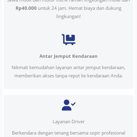
Rp40.000
untuk 24 jam. Hemat biaya dan dukung
lingkungan!
Antar Jemput Kendaraan
Nikmati kemudahan layanan antar jemput kendaraan,
memberikan akses tanpa repot ke kendaraan Anda.
Layanan Driver
Berkendara dengan tenang bersama sopir profesional