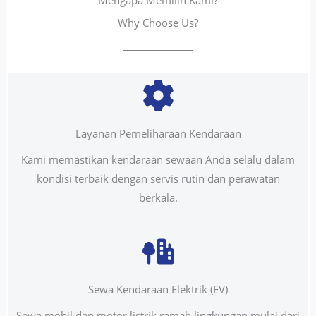
Mengapa Memilih Kami?
Why Choose Us?
Layanan Pemeliharaan Kendaraan
Kami memastikan kendaraan sewaan Anda selalu dalam
kondisi terbaik dengan servis rutin dan perawatan
berkala.
Sewa Kendaraan Elektrik (EV)
Sewa mobil dan motor listrik ramah lingkungan mulai dari