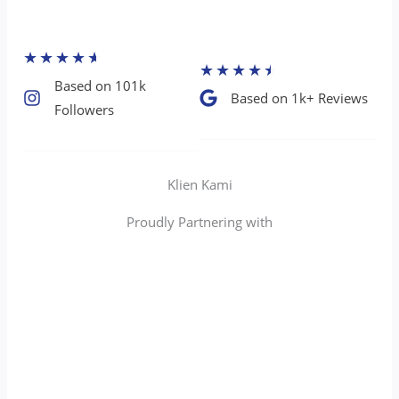
★
★
★
★
★
★
★
★
★
★
Based on 101k
Based on 1k+ Reviews​
Followers​
Klien Kami
Proudly Partnering with