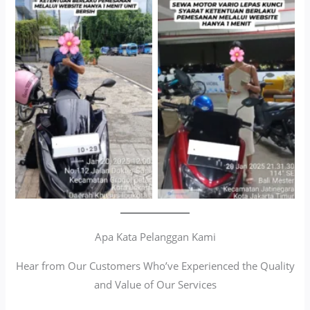
Cityplaza Jatinegara
Antar Jemput Kendaraan
Gedung Parkir P6A
Apa Kata Pelanggan Kami
Hear from Our Customers Who’ve Experienced the Quality
and Value of Our Services