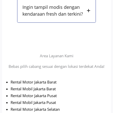
Ingin tampil modis dengan
kendaraan fresh dan terkini?
Area Layanan Kami
Bebas pilih cabang sesuai dengan lokasi terdekat Anda!
Rental Motor Jakarta Barat
Rental Mobil Jakarta Barat
Rental Motor Jakarta Pusat
Rental Mobil Jakarta Pusat
Rental Motor Jakarta Selatan