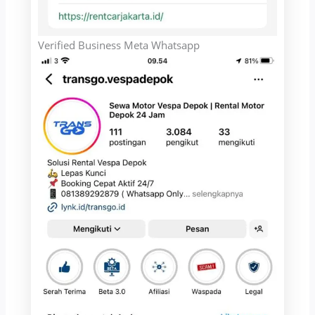
Verified Business Meta Whatsapp