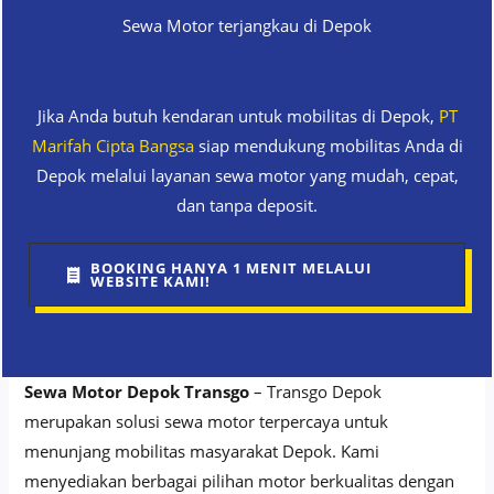
Sewa Motor terjangkau di Depok
Jika Anda butuh kendaran untuk mobilitas di Depok,
PT
Marifah Cipta Bangsa
siap mendukung mobilitas Anda di
Depok melalui layanan sewa motor yang mudah, cepat,
dan tanpa deposit.
BOOKING HANYA 1 MENIT MELALUI
WEBSITE KAMI!
Sewa Motor Depok Transgo
– Transgo Depok
merupakan solusi sewa motor terpercaya untuk
menunjang mobilitas masyarakat Depok. Kami
menyediakan berbagai pilihan motor berkualitas dengan