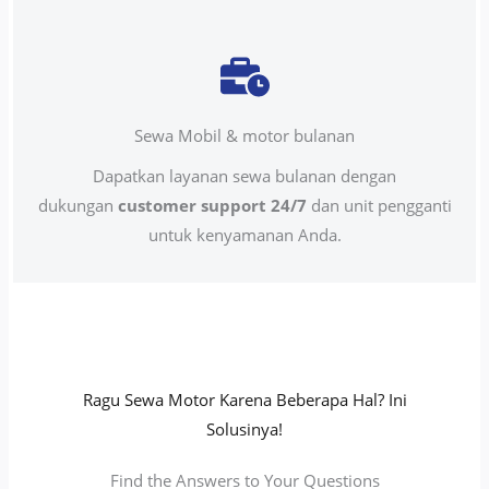
Sewa Mobil & motor bulanan
Dapatkan layanan sewa bulanan dengan
dukungan
customer support 24/7
dan unit pengganti
untuk kenyamanan Anda.
Ragu Sewa Motor Karena Beberapa Hal? Ini
Solusinya!
Find the Answers to Your Questions