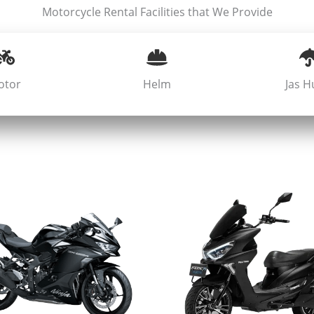
Motorcycle Rental Facilities that We Provide
otor
Helm
Jas H