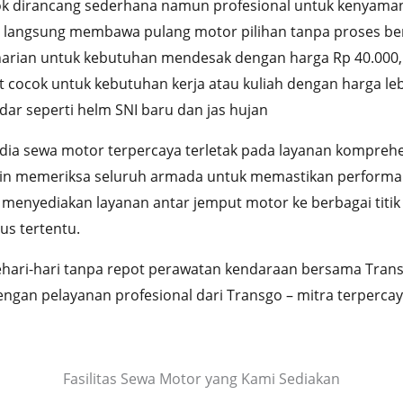
k dirancang sederhana namun profesional untuk kenyama
 langsung membawa pulang motor pilihan tanpa proses be
ri harian untuk kebutuhan mendesak dengan harga Rp 40.00
t cocok untuk kebutuhan kerja atau kuliah dengan harga l
ar seperti helm SNI baru dan jas hujan
ia sewa motor terpercaya terletak pada layanan komprehen
n memeriksa seluruh armada untuk memastikan performa op
enyediakan layanan antar jemput motor ke berbagai titik s
us tertentu.
ehari-hari tanpa repot perawatan kendaraan bersama Tra
an pelayanan profesional dari Transgo – mitra terpercay
Fasilitas Sewa Motor yang Kami Sediakan