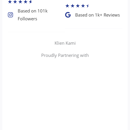
★
★
★
★
★
★
★
★
★
★
Based on 101k
Based on 1k+ Reviews​
Followers​
Klien Kami
Proudly Partnering with