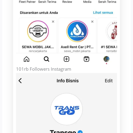
101rb Followers Instagram