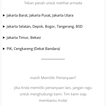
Tekan panah untuk melihat armada
Jakarta Barat, Jakarta Pusat, Jakarta Utara
Jakarta Selatan, Depok, Bogor, Tangerang, BSD
Jakarta Timur, Bekasi
PIK, Cengkareng (Dekat Bandara)
masih Memiliki Pertanyaan?
Jika Anda memiliki pertanyaan lain, jangan ragu
untuk menghubungi kami. Tim kami siap
membantu Anda!