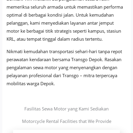
memeriksa seluruh armada untuk memastikan performa
optimal di berbagai kondisi jalan. Untuk kemudahan
pelanggan, kami menyediakan layanan antar jemput
motor ke berbagai titik strategis seperti kampus, stasiun
KRL, atau tempat tinggal dalam radius tertentu.
Nikmati kemudahan transportasi sehari-hari tanpa repot
perawatan kendaraan bersama Transgo Depok. Rasakan
pengalaman sewa motor yang menyenangkan dengan
pelayanan profesional dari Transgo – mitra terpercaya
mobilitas warga Depok.
Fasilitas Sewa Motor yang Kami Sediakan
Motorcycle Rental Facilities that We Provide