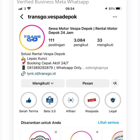
Verified Business Meta Whatsapp