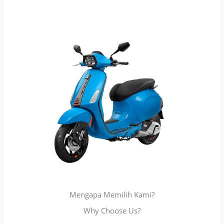
Mengapa Memilih Kami?
Why Choose Us?