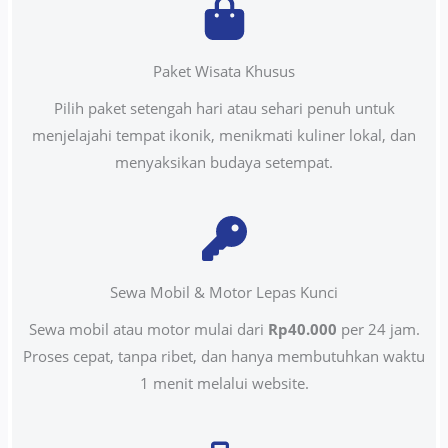
Paket Wisata Khusus
Pilih paket setengah hari atau sehari penuh untuk
menjelajahi tempat ikonik, menikmati kuliner lokal, dan
menyaksikan budaya setempat.
Sewa Mobil & Motor Lepas Kunci
Sewa mobil atau motor mulai dari
Rp40.000
per 24 jam.
Proses cepat, tanpa ribet, dan hanya membutuhkan waktu
1 menit melalui website.