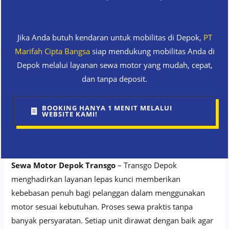
Jika Anda butuh kendaran untuk mobilitas di Depok,
PT
Marifah Cipta Bangsa
siap mendukung mobilitas Anda di
Depok melalui layanan sewa motor yang mudah, cepat,
dan tanpa deposit.
BOOKING HANYA 1 MENIT MELALUI
WEBSITE KAMI!
Sewa Motor Depok Transgo
– Transgo Depok
menghadirkan layanan lepas kunci memberikan
kebebasan penuh bagi pelanggan dalam menggunakan
motor sesuai kebutuhan. Proses sewa praktis tanpa
banyak persyaratan. Setiap unit dirawat dengan baik agar