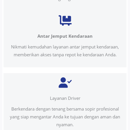
Antar Jemput Kendaraan
Nikmati kemudahan layanan antar jemput kendaraan,
memberikan akses tanpa repot ke kendaraan Anda.
Layanan Driver
Berkendara dengan tenang bersama sopir profesional
yang siap mengantar Anda ke tujuan dengan aman dan
nyaman.