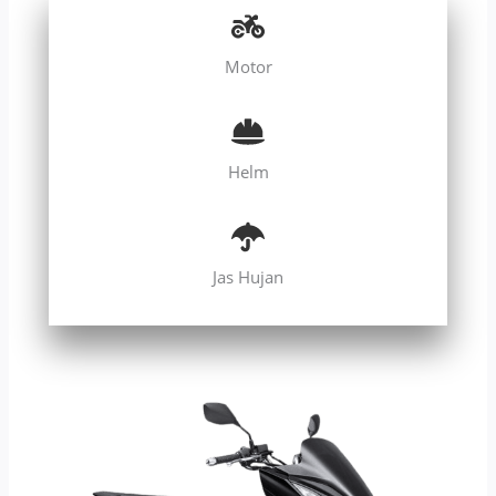
Motor
Helm
Jas Hujan