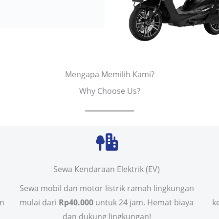
Mengapa Memilih Kami?
Why Choose Us?
Sewa Kendaraan Elektrik (EV)
Sewa mobil dan motor listrik ramah lingkungan
in
mulai dari
Rp40.000
untuk 24 jam. Hemat biaya
k
dan dukung lingkungan!