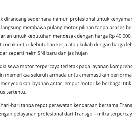
k dirancang sederhana namun profesional untuk kenyama
 langsung membawa pulang motor pilihan tanpa proses be
ri harian untuk kebutuhan mendesak dengan harga Rp 40.00
t cocok untuk kebutuhan kerja atau kuliah dengan harga l
ar seperti helm SNI baru dan jas hujan
ia sewa motor terpercaya terletak pada layanan komprehen
n memeriksa seluruh armada untuk memastikan performa op
enyediakan layanan antar jemput motor ke berbagai titik s
us tertentu.
ehari-hari tanpa repot perawatan kendaraan bersama Tra
an pelayanan profesional dari Transgo – mitra terpercay