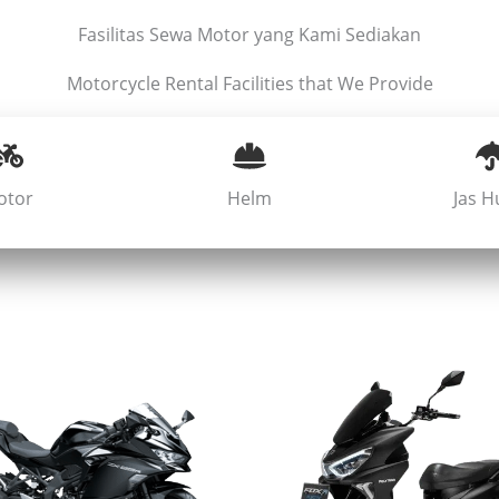
Fasilitas Sewa Motor yang Kami Sediakan
Motorcycle Rental Facilities that We Provide
otor
Helm
Jas H