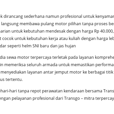
k dirancang sederhana namun profesional untuk kenyama
 langsung membawa pulang motor pilihan tanpa proses be
ri harian untuk kebutuhan mendesak dengan harga Rp 40.00
t cocok untuk kebutuhan kerja atau kuliah dengan harga l
ar seperti helm SNI baru dan jas hujan
ia sewa motor terpercaya terletak pada layanan komprehen
n memeriksa seluruh armada untuk memastikan performa op
enyediakan layanan antar jemput motor ke berbagai titik s
us tertentu.
ehari-hari tanpa repot perawatan kendaraan bersama Tra
an pelayanan profesional dari Transgo – mitra terpercay