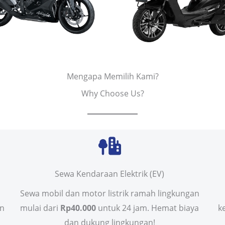
Mengapa Memilih Kami?
Why Choose Us?
Sewa Kendaraan Elektrik (EV)
Sewa mobil dan motor listrik ramah lingkungan
in
mulai dari
Rp40.000
untuk 24 jam. Hemat biaya
k
dan dukung lingkungan!