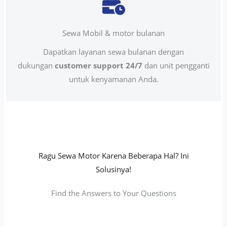
Sewa Mobil & motor bulanan
Dapatkan layanan sewa bulanan dengan
dukungan
customer support 24/7
dan unit pengganti
untuk kenyamanan Anda.
Ragu Sewa Motor Karena Beberapa Hal? Ini
Solusinya!
Find the Answers to Your Questions