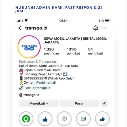
HUBUNGI ADMIN KAMI, FAST RESPON & 24
JAM !