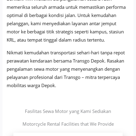
memeriksa seluruh armada untuk memastikan performa
optimal di berbagai kondisi jalan. Untuk kemudahan
pelanggan, kami menyediakan layanan antar jemput
motor ke berbagai titik strategis seperti kampus, stasiun
KRL, atau tempat tinggal dalam radius tertentu.
Nikmati kemudahan transportasi sehari-hari tanpa repot
perawatan kendaraan bersama Transgo Depok. Rasakan
pengalaman sewa motor yang menyenangkan dengan
pelayanan profesional dari Transgo – mitra terpercaya
mobilitas warga Depok.
Fasilitas Sewa Motor yang Kami Sediakan
Motorcycle Rental Facilities that We Provide