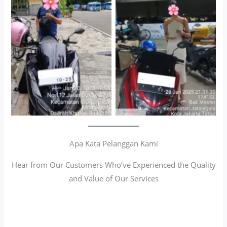
Cityplaza Jatinegara
Antar Jemput Kendaraan
Gedung Parkir P6A
Apa Kata Pelanggan Kami
Hear from Our Customers Who’ve Experienced the Quality
and Value of Our Services