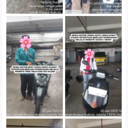
Cityplaza Jatinegara
Cityplaza Jatinegara
Gedung Parkir P6A
Gedung Parkir P6A