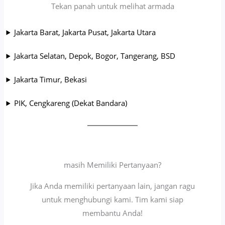
Tekan panah untuk melihat armada
Jakarta Barat, Jakarta Pusat, Jakarta Utara
Jakarta Selatan, Depok, Bogor, Tangerang, BSD
Jakarta Timur, Bekasi
PIK, Cengkareng (Dekat Bandara)
masih Memiliki Pertanyaan?
Jika Anda memiliki pertanyaan lain, jangan ragu
untuk menghubungi kami. Tim kami siap
membantu Anda!