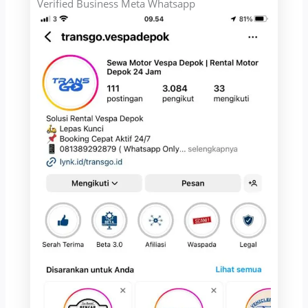
Verified Business Meta Whatsapp