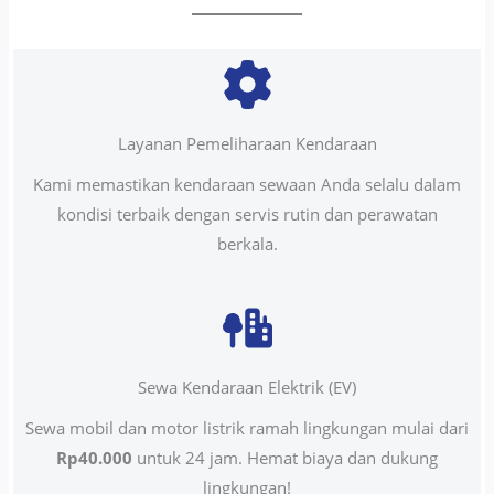
Layanan Pemeliharaan Kendaraan
Kami memastikan kendaraan sewaan Anda selalu dalam
kondisi terbaik dengan servis rutin dan perawatan
berkala.
Sewa Kendaraan Elektrik (EV)
Sewa mobil dan motor listrik ramah lingkungan mulai dari
Rp40.000
untuk 24 jam. Hemat biaya dan dukung
lingkungan!