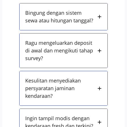
Bingung dengan sistem
sewa atau hitungan tanggal?
Ragu mengeluarkan deposit
di awal dan mengikuti tahap
survey?
Kesulitan menyediakan
persyaratan jaminan
kendaraan?
Ingin tampil modis dengan
kendaraan fresh dan terkini?