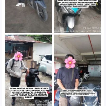
Cityplaza Jatinegara
Cabang Jakarta Barat
Gedung Parkir P6A