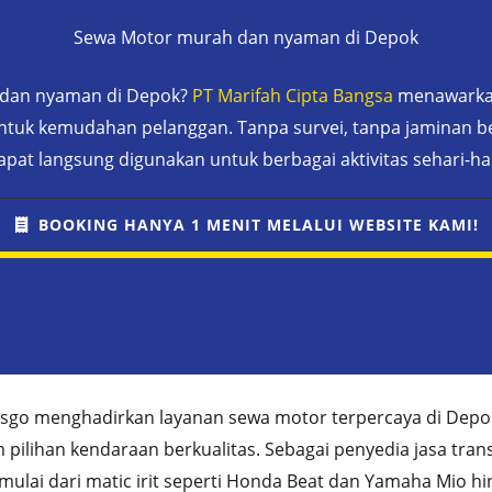
Sewa Motor murah dan nyaman di Depok
h dan nyaman di Depok?
PT Marifah Cipta Bangsa
menawarkan
tuk kemudahan pelanggan. Tanpa survei, tanpa jaminan be
apat langsung digunakan untuk berbagai aktivitas sehari-har
BOOKING HANYA 1 MENIT MELALUI WEBSITE KAMI!
sgo menghadirkan layanan sewa motor terpercaya di Depo
ilihan kendaraan berkualitas. Sebagai penyedia jasa tran
mulai dari matic irit seperti Honda Beat dan Yamaha Mio h