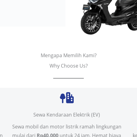
Mengapa Memilih Kami?
Why Choose Us?
Sewa Kendaraan Elektrik (EV)
Sewa mobil dan motor listrik ramah lingkungan
in
mulai dari
Rp40.000
untuk 24 jam. Hemat biaya
k