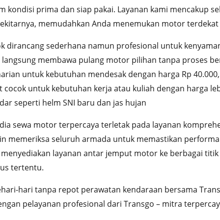
 kondisi prima dan siap pakai. Layanan kami mencakup se
sekitarnya, memudahkan Anda menemukan motor terdekat s
k dirancang sederhana namun profesional untuk kenyama
 langsung membawa pulang motor pilihan tanpa proses be
ri harian untuk kebutuhan mendesak dengan harga Rp 40.00
t cocok untuk kebutuhan kerja atau kuliah dengan harga l
ar seperti helm SNI baru dan jas hujan
ia sewa motor terpercaya terletak pada layanan komprehen
n memeriksa seluruh armada untuk memastikan performa op
enyediakan layanan antar jemput motor ke berbagai titik s
us tertentu.
ehari-hari tanpa repot perawatan kendaraan bersama Tra
an pelayanan profesional dari Transgo – mitra terpercay