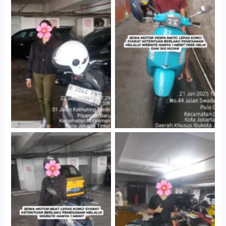
Cityplaza Jatinegara
Antar Jemput Kendaraan
Gedung Parkir P6A
Cityplaza Jatinegara
Cityplaza Jatinegara