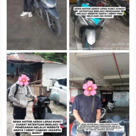
Gedung Parkir P6A
Gedung Parkir P6A
Cityplaza Jatinegara
Cabang Jakarta Barat
Gedung Parkir P6A