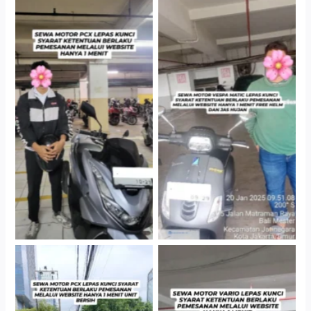
Hotel Kartika Chandra,
Cityplaza Jatinegara
Jakarta Selatan
Gedung Parkir P6A