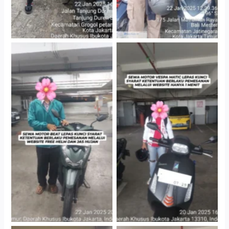
Cityplaza Jatinegara
Cityplaza Jatinegara
Gedung Parkir P6A
Gedung Parkir P6A