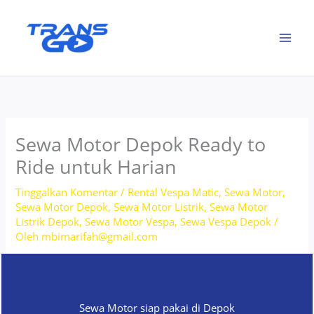
Lewati
ke
konten
Sewa Motor Depok Ready to
Ride untuk Harian
Tinggalkan Komentar
/
Rental Vespa Matic
,
Sewa Motor
,
Sewa Motor Depok
,
Sewa Motor Listrik
,
Sewa Motor
Listrik Depok
,
Sewa Motor Vespa
,
Sewa Vespa Depok
/
Oleh
mbimarifah@gmail.com
Sewa Motor siap pakai di Depok