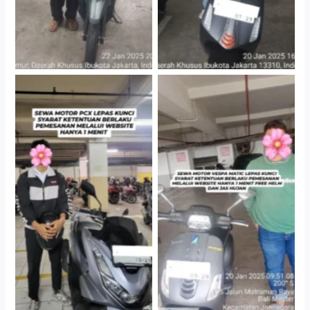
Hotel Kartika Chandra,
Cityplaza Jatinegara
Jakarta Selatan
Gedung Parkir P6A