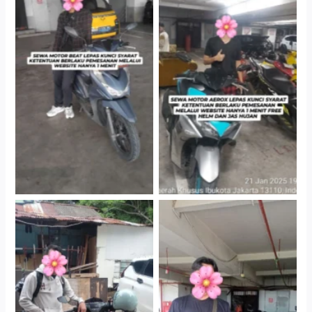
Cityplaza Jatinegara
Cityplaza Jatinegara
Gedung Parkir P6A
Gedung Parkir P6A
Cityplaza Jatinegara