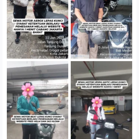
Cabang Jakarta Barat
Gedung Parkir P6A
Cityplaza Jatinegara
Cityplaza Jatinegara
Gedung Parkir P6A
Gedung Parkir P6A