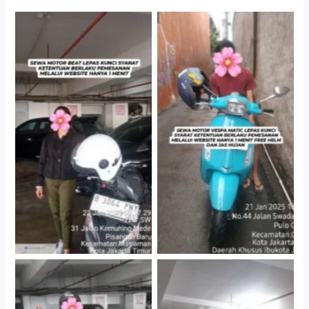
Cityplaza Jatinegara
Antar Jemput Kendaraan
Gedung Parkir P6A