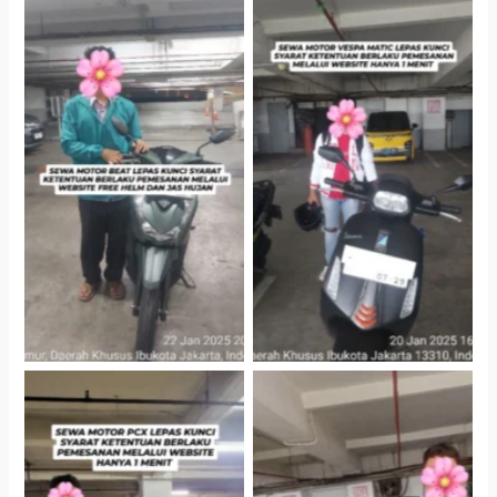
Cityplaza Jatinegara
Cityplaza Jatinegara
Gedung Parkir P6A
Gedung Parkir P6A