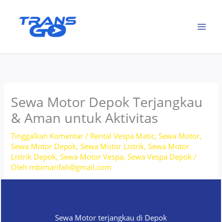
Lewati
ke
konten
Sewa Motor Depok Terjangkau
& Aman untuk Aktivitas
Tinggalkan Komentar
/
Rental Vespa Matic
,
Sewa Motor
,
Sewa Motor Depok
,
Sewa Motor Listrik
,
Sewa Motor
Listrik Depok
,
Sewa Motor Vespa
,
Sewa Vespa Depok
/
Oleh
mbimarifah@gmail.com
Sewa Motor terjangkau di Depok