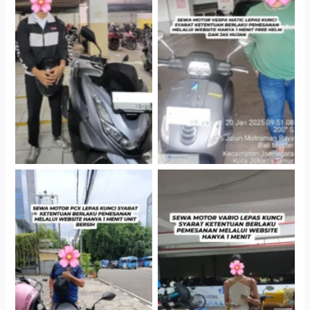
Hotel Kartika Chandra,
Cityplaza Jatinegara
Jakarta Selatan
Gedung Parkir P6A
Cityplaza Jatinegara
Antar Jemput Kendaraan
Gedung Parkir P6A