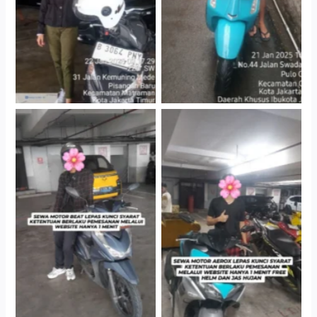
Cityplaza Jatinegara
Cityplaza Jatinegara
Gedung Parkir P6A
Gedung Parkir P6A