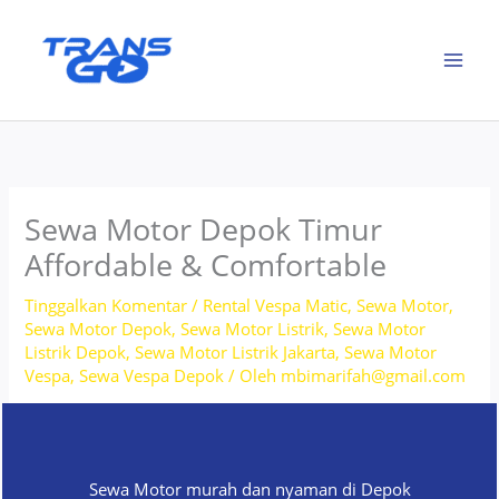
Lewati
ke
konten
Sewa Motor Depok Timur
Affordable & Comfortable
Tinggalkan Komentar
/
Rental Vespa Matic
,
Sewa Motor
,
Sewa Motor Depok
,
Sewa Motor Listrik
,
Sewa Motor
Listrik Depok
,
Sewa Motor Listrik Jakarta
,
Sewa Motor
Vespa
,
Sewa Vespa Depok
/ Oleh
mbimarifah@gmail.com
Sewa Motor murah dan nyaman di Depok