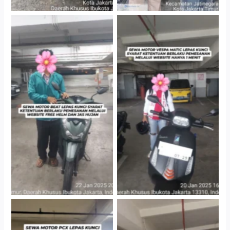
Cityplaza Jatinegara
Cityplaza Jatinegara
Gedung Parkir P6A
Gedung Parkir P6A