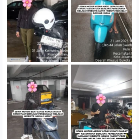
Cityplaza Jatinegara
Antar Jemput Kendaraan
Gedung Parkir P6A
Cityplaza Jatinegara
Cityplaza Jatinegara
Gedung Parkir P6A
Gedung Parkir P6A