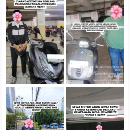
Hotel Kartika Chandra,
Cityplaza Jatinegara
Jakarta Selatan
Gedung Parkir P6A