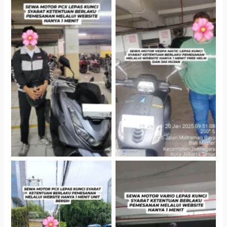
Hotel Kartika Chandra,
Cityplaza Jatinegara
Jakarta Selatan
Gedung Parkir P6A