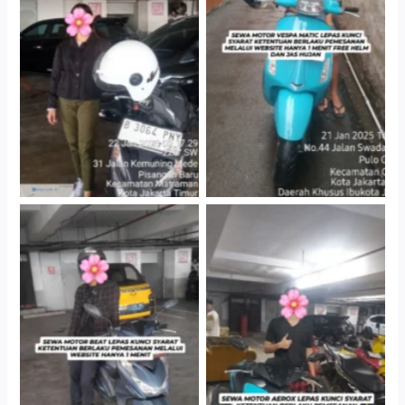
Cityplaza Jatinegara
Antar Jemput Kendaraan
Gedung Parkir P6A
Cityplaza Jatinegara
Cityplaza Jatinegara
Gedung Parkir P6A
Gedung Parkir P6A