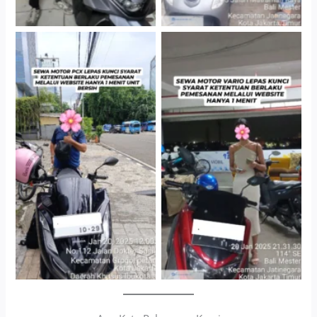
Cityplaza Jatinegara
Antar Jemput Kendaraan
Gedung Parkir P6A