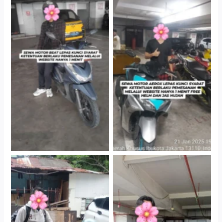
Cityplaza Jatinegara
Cityplaza Jatinegara
Gedung Parkir P6A
Gedung Parkir P6A