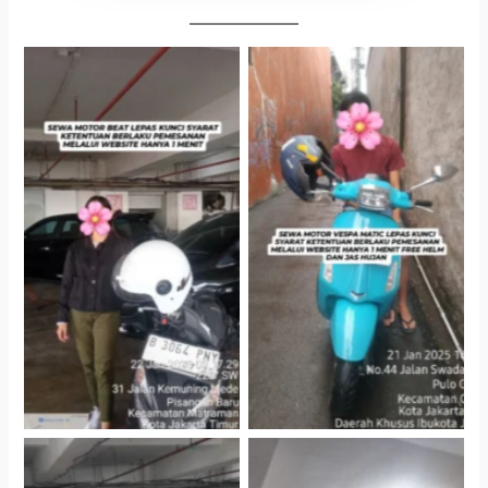
Cityplaza Jatinegara
Antar Jemput Kendaraan
Gedung Parkir P6A