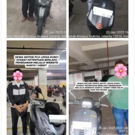
Hotel Kartika Chandra,
Cityplaza Jatinegara
Jakarta Selatan
Gedung Parkir P6A