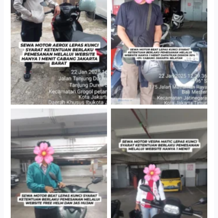
Cityplaza Jatinegara
Cabang Jakarta Barat
Gedung Parkir P6A
Cityplaza Jatinegara
Cityplaza Jatinegara
Gedung Parkir P6A
Gedung Parkir P6A