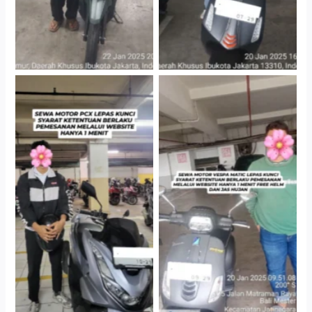
Hotel Kartika Chandra,
Cityplaza Jatinegara
Jakarta Selatan
Gedung Parkir P6A