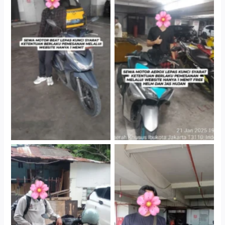
Cityplaza Jatinegara
Cityplaza Jatinegara
Gedung Parkir P6A
Gedung Parkir P6A
Cityplaza Jatinegara