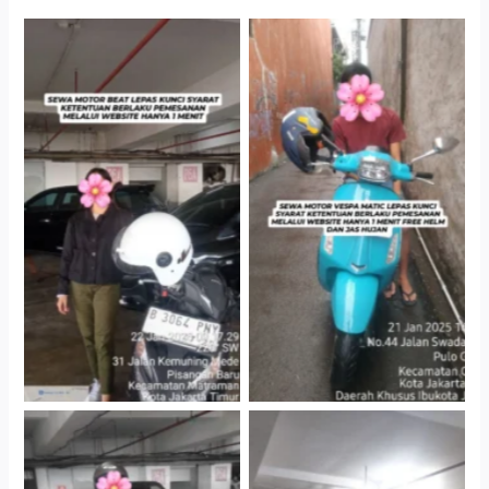
Cityplaza Jatinegara
Antar Jemput Kendaraan
Gedung Parkir P6A