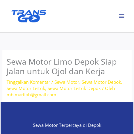
Lewati
ke
konten
Sewa Motor Limo Depok Siap
Jalan untuk Ojol dan Kerja
Tinggalkan Komentar
/
Sewa Motor
,
Sewa Motor Depok
,
Sewa Motor Listrik
,
Sewa Motor Listrik Depok
/ Oleh
mbimarifah@gmail.com
Sewa Motor Terpercaya di Depok