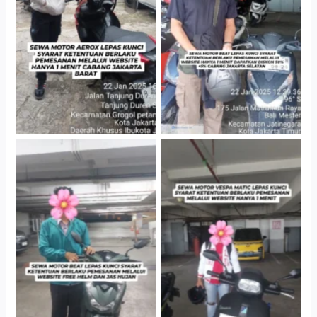
Cabang Jakarta Barat
Gedung Parkir P6A
Cityplaza Jatinegara
Cityplaza Jatinegara
Gedung Parkir P6A
Gedung Parkir P6A