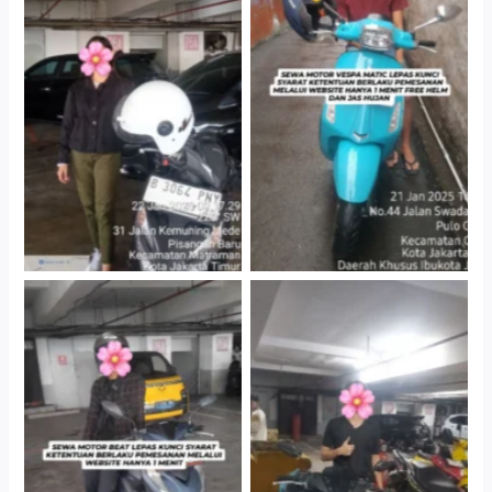
Cityplaza Jatinegara
Antar Jemput Kendaraan
Gedung Parkir P6A
Cityplaza Jatinegara
Cityplaza Jatinegara
Gedung Parkir P6A
Gedung Parkir P6A