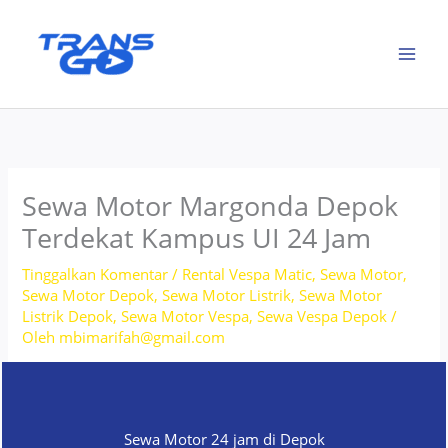
Lewati
ke
konten
Sewa Motor Margonda Depok
Terdekat Kampus UI 24 Jam
Tinggalkan Komentar
/
Rental Vespa Matic
,
Sewa Motor
,
Sewa Motor Depok
,
Sewa Motor Listrik
,
Sewa Motor
Listrik Depok
,
Sewa Motor Vespa
,
Sewa Vespa Depok
/
Oleh
mbimarifah@gmail.com
Sewa Motor 24 jam di Depok