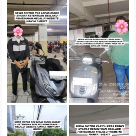
Hotel Kartika Chandra,
Cityplaza Jatinegara
Jakarta Selatan
Gedung Parkir P6A