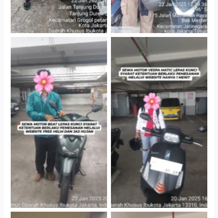
Cityplaza Jatinegara
Cityplaza Jatinegara
Gedung Parkir P6A
Gedung Parkir P6A