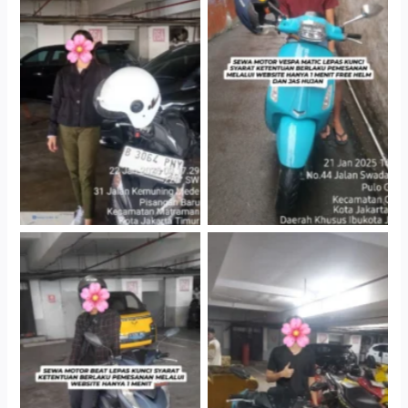
Cityplaza Jatinegara
Antar Jemput Kendaraan
Gedung Parkir P6A
Cityplaza Jatinegara
Cityplaza Jatinegara
Gedung Parkir P6A
Gedung Parkir P6A