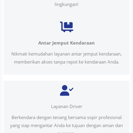
lingkungan!
Antar Jemput Kendaraan
Nikmati kemudahan layanan antar jemput kendaraan,
memberikan akses tanpa repot ke kendaraan Anda.
Layanan Driver
Berkendara dengan tenang bersama sopir profesional
yang siap mengantar Anda ke tujuan dengan aman dan