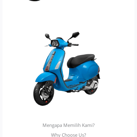
Mengapa Memilih Kami?
Why Choose Us?