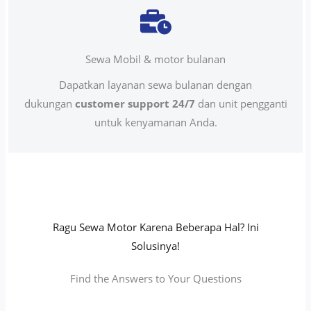
Sewa Mobil & motor bulanan
Dapatkan layanan sewa bulanan dengan
dukungan
customer support 24/7
dan unit pengganti
untuk kenyamanan Anda.
Ragu Sewa Motor Karena Beberapa Hal? Ini
Solusinya!
Find the Answers to Your Questions