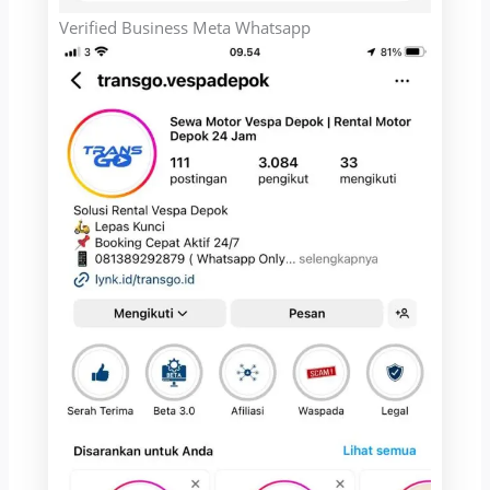
Verified Business Meta Whatsapp