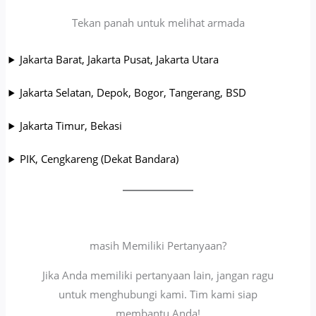
Tekan panah untuk melihat armada
Jakarta Barat, Jakarta Pusat, Jakarta Utara
Jakarta Selatan, Depok, Bogor, Tangerang, BSD
Jakarta Timur, Bekasi
PIK, Cengkareng (Dekat Bandara)
masih Memiliki Pertanyaan?
Jika Anda memiliki pertanyaan lain, jangan ragu
untuk menghubungi kami. Tim kami siap
membantu Anda!