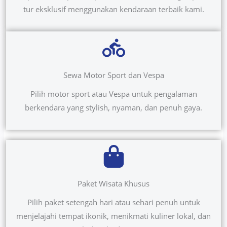
tur eksklusif menggunakan kendaraan terbaik kami.
Sewa Motor Sport dan Vespa
Pilih motor sport atau Vespa untuk pengalaman
berkendara yang stylish, nyaman, dan penuh gaya.
Paket Wisata Khusus
Pilih paket setengah hari atau sehari penuh untuk
menjelajahi tempat ikonik, menikmati kuliner lokal, dan