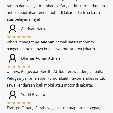
ramah dan sangat membantu. Sangat direkomendasikan
untuk kebutuhan rental mobil di Jakarta. Terima kasih
atas pelayanannya!
Aliefyan Naro
★
★
★
★
★
Whort it banget
pelayanan
ramah satset recomm
banget lah pokoknya buat sewa motor area jakarta
Dhimas Adrian Adrian
★
★
★
★
★
Unitnya Bagus dan Bersih. Atribut terawat dengan baik.
Petugasnya ramah dan komunikatif. Rekomendasi untuk
sewa kendaraan baik mobil atau motor di Jakarta.
Yudhi Riyanto
★
★
★
★
★
Transgo Cabang Surabaya, Josss mantap proses cepat,