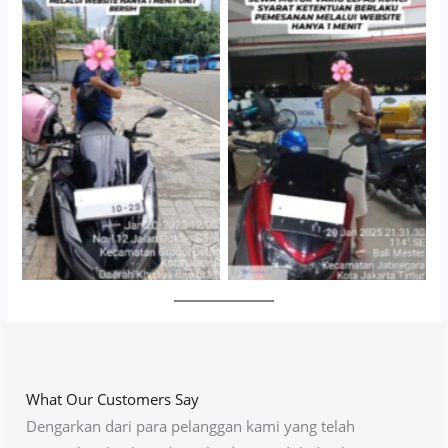
Cityplaza Jatinegara
Antar Jemput Kendaraan
Gedung Parkir P6A
What Our Customers Say
Dengarkan dari para pelanggan kami yang telah