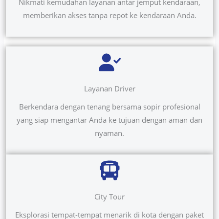
Nikmati kemudahan layanan antar jemput kendaraan,
memberikan akses tanpa repot ke kendaraan Anda.
Layanan Driver
Berkendara dengan tenang bersama sopir profesional
yang siap mengantar Anda ke tujuan dengan aman dan
nyaman.
City Tour
Eksplorasi tempat-tempat menarik di kota dengan paket