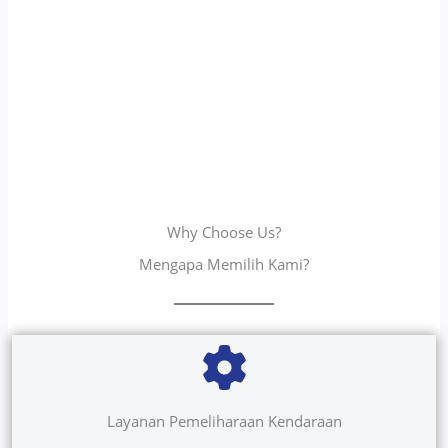
Why Choose Us?
Mengapa Memilih Kami?
Layanan Pemeliharaan Kendaraan