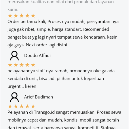
merasakan kualitas dan nilai dari produk dan layanan
kami.
★
★
★
★
★
Order pertama kali, Proses nya mudah, persyaratan nya
juga gak ribet, simple, harga standart. Recomended
banget buat yg lagi nyari tempat sewa kendaraan, kesini
aja guys. Next order lagi disini
Doddu Affadi
★
★
★
★
★
pelayanannya staff nya ramah, armadanya oke ga ada
kendala di unit, bisa jadi pilihan untuk keperluan
urgent… keren
Arief Budiman
★
★
★
★
★
Pelayanan di Transgo.id sangat memuaskan! Proses sewa
mobilnya cepat dan mudah, kondisi mobil sangat bersih
dan terawat, serta harganya sangat kompetitif. Stafnya