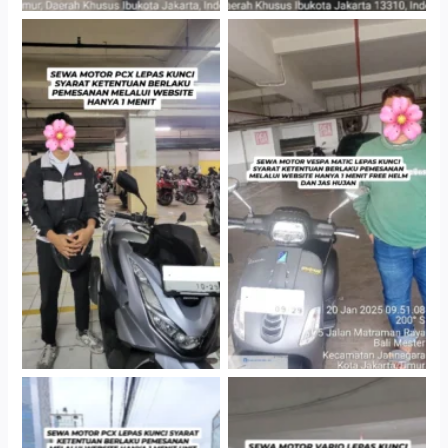
Hotel Kartika Chandra,
Cityplaza Jatinegara
Jakarta Selatan
Gedung Parkir P6A