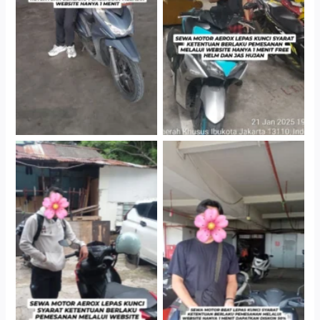
Gedung Parkir P6A
Gedung Parkir P6A
Cityplaza Jatinegara
Cabang Jakarta Barat
Gedung Parkir P6A