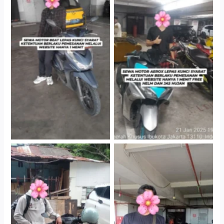
Cityplaza Jatinegara
Cityplaza Jatinegara
Gedung Parkir P6A
Gedung Parkir P6A
Cityplaza Jatinegara