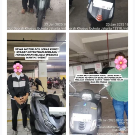
Hotel Kartika Chandra,
Cityplaza Jatinegara
Jakarta Selatan
Gedung Parkir P6A