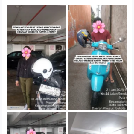
Cityplaza Jatinegara
Antar Jemput Kendaraan
Gedung Parkir P6A