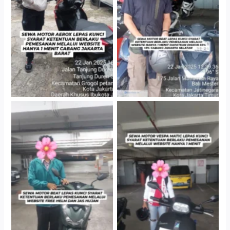
Cabang Jakarta Barat
Gedung Parkir P6A
Cityplaza Jatinegara
Cityplaza Jatinegara
Gedung Parkir P6A
Gedung Parkir P6A