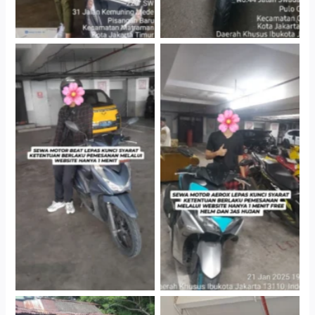
Cityplaza Jatinegara
Cityplaza Jatinegara
Gedung Parkir P6A
Gedung Parkir P6A