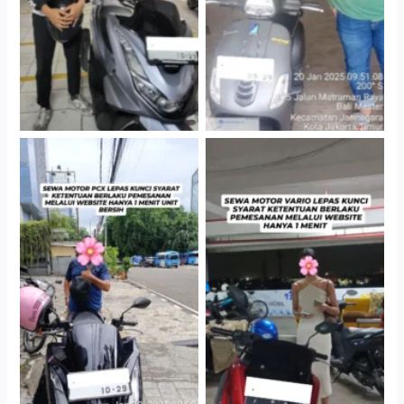
Cityplaza Jatinegara
Antar Jemput Kendaraan
Gedung Parkir P6A