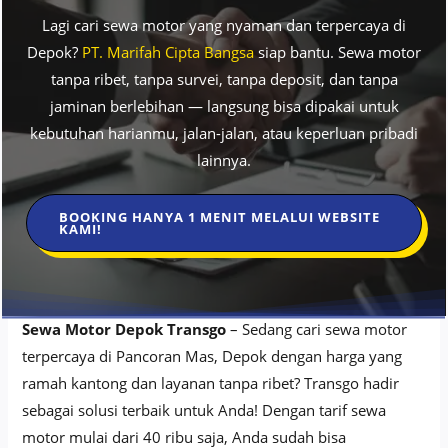
Lagi cari sewa motor yang nyaman dan terpercaya di
Depok?
PT. Marifah Cipta Bangsa
siap bantu. Sewa motor
tanpa ribet, tanpa survei, tanpa deposit, dan tanpa
jaminan berlebihan — langsung bisa dipakai untuk
kebutuhan harianmu, jalan-jalan, atau keperluan pribadi
lainnya.
BOOKING HANYA 1 MENIT MELALUI WEBSITE
KAMI!
Sewa Motor Depok Transgo
– Sedang cari sewa motor
terpercaya di Pancoran Mas, Depok dengan harga yang
ramah kantong dan layanan tanpa ribet? Transgo hadir
sebagai solusi terbaik untuk Anda! Dengan tarif sewa
motor mulai dari 40 ribu saja, Anda sudah bisa