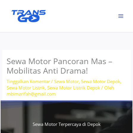
Lewati
ke
konten
Sewa Motor Pancoran Mas –
Mobilitas Anti Drama!
Tinggalkan Komentar
/
Sewa Motor
,
Sewa Motor Depok
,
Sewa Motor Listrik
,
Sewa Motor Listrik Depok
/ Oleh
mbimarifah@gmail.com
Sewa Motor Terpercaya di Depok