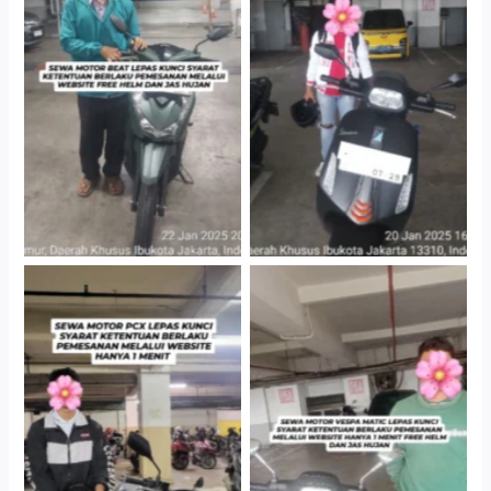
Cityplaza Jatinegara
Cityplaza Jatinegara
Gedung Parkir P6A
Gedung Parkir P6A
Hotel Kartika Chandra,
Cityplaza Jatinegara
Jakarta Selatan
Gedung Parkir P6A