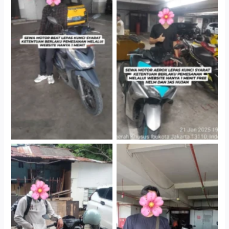
Cityplaza Jatinegara
Cityplaza Jatinegara
Gedung Parkir P6A
Gedung Parkir P6A
Cityplaza Jatinegara