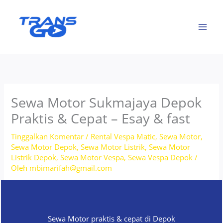
Lewati
ke
konten
Sewa Motor Sukmajaya Depok
Praktis & Cepat – Esay & fast
Tinggalkan Komentar
/
Rental Vespa Matic
,
Sewa Motor
,
Sewa Motor Depok
,
Sewa Motor Listrik
,
Sewa Motor
Listrik Depok
,
Sewa Motor Vespa
,
Sewa Vespa Depok
/
Oleh
mbimarifah@gmail.com
Sewa Motor praktis & cepat di Depok