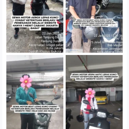
Cabang Jakarta Barat
Gedung Parkir P6A
Cityplaza Jatinegara
Cityplaza Jatinegara
Gedung Parkir P6A
Gedung Parkir P6A