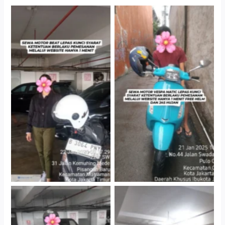
Cityplaza Jatinegara
Antar Jemput Kendaraan
Gedung Parkir P6A