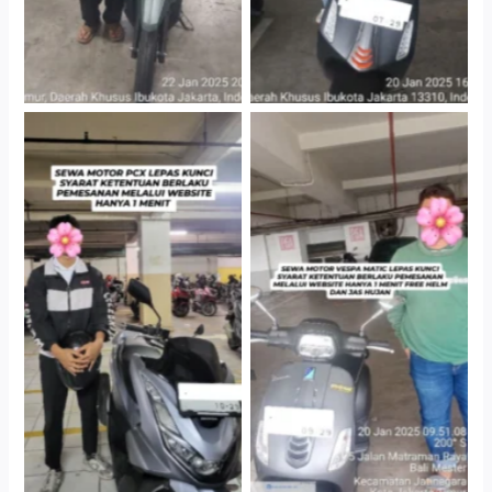
Hotel Kartika Chandra,
Cityplaza Jatinegara
Jakarta Selatan
Gedung Parkir P6A