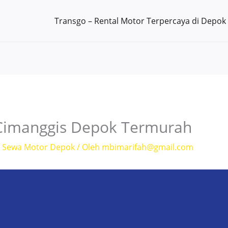
Transgo – Rental Motor Terpercaya di Depok
Cimanggis Depok Termurah
,
Sewa Motor Depok
/ Oleh
mbimarifah@gmail.com