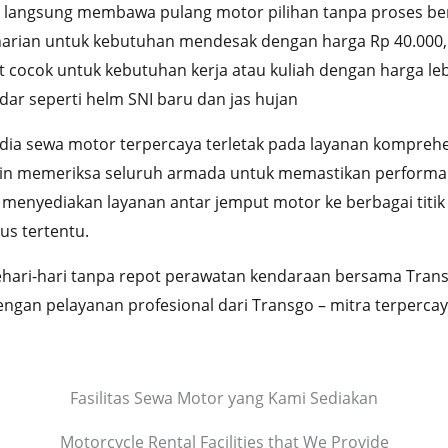
 langsung membawa pulang motor pilihan tanpa proses be
ri harian untuk kebutuhan mendesak dengan harga Rp 40.00
t cocok untuk kebutuhan kerja atau kuliah dengan harga l
ar seperti helm SNI baru dan jas hujan
ia sewa motor terpercaya terletak pada layanan komprehen
n memeriksa seluruh armada untuk memastikan performa op
enyediakan layanan antar jemput motor ke berbagai titik s
us tertentu.
ehari-hari tanpa repot perawatan kendaraan bersama Tra
an pelayanan profesional dari Transgo – mitra terpercay
Fasilitas Sewa Motor yang Kami Sediakan
Motorcycle Rental Facilities that We Provide