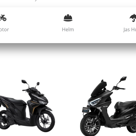
otor
Helm
Jas H