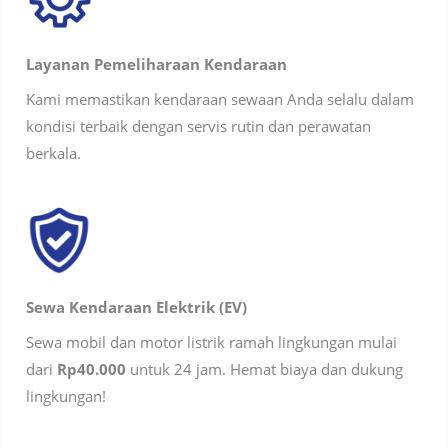
Layanan Pemeliharaan Kendaraan
Kami memastikan kendaraan sewaan Anda selalu dalam
kondisi terbaik dengan servis rutin dan perawatan
berkala.
Sewa Kendaraan Elektrik (EV)
Sewa mobil dan motor listrik ramah lingkungan mulai
dari
Rp40.000
untuk 24 jam. Hemat biaya dan dukung
lingkungan!