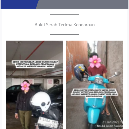
Bukti Serah Terima Kendaraan
Cityplaza Jatinegara
Antar Jemput Kendaraan
Gedung Parkir P6A