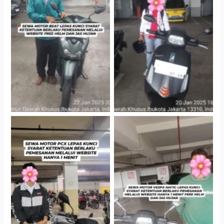
Cityplaza Jatinegara
Cityplaza Jatinegara
Gedung Parkir P6A
Gedung Parkir P6A
Hotel Kartika Chandra,
Cityplaza Jatinegara
Jakarta Selatan
Gedung Parkir P6A