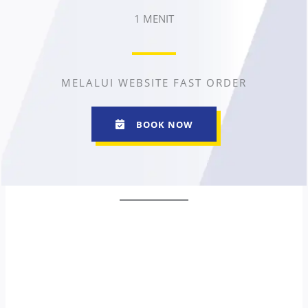
1 MENIT
MELALUI WEBSITE FAST ORDER
BOOK NOW