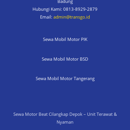
Badung
Hubungi Kami: 0813-8929-2879
Email:
admin@transgo.id
Sewa Mobil Motor PIK
Sewa Mobil Motor BSD
Sewa Mobil Motor Tangerang
Sewa Motor Beat Cilangkap Depok – Unit Terawat &
Nyaman