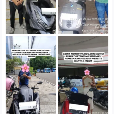
Cityplaza Jatinegara
Antar Jemput Kendaraan
Gedung Parkir P6A