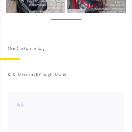
Our Customer Say
Kata Mereka di Google Maps