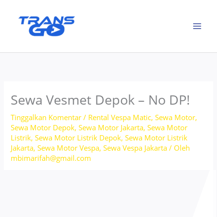
Lewati
ke
konten
Sewa Vesmet Depok – No DP!
Tinggalkan Komentar
/
Rental Vespa Matic
,
Sewa Motor
,
Sewa Motor Depok
,
Sewa Motor Jakarta
,
Sewa Motor
Listrik
,
Sewa Motor Listrik Depok
,
Sewa Motor Listrik
Jakarta
,
Sewa Motor Vespa
,
Sewa Vespa Jakarta
/ Oleh
mbimarifah@gmail.com