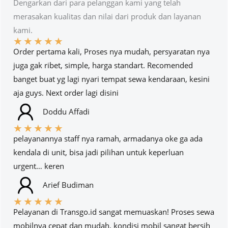
Dengarkan dari para pelanggan kami yang telah
merasakan kualitas dan nilai dari produk dan layanan
kami.
★
★
★
★
★
Order pertama kali, Proses nya mudah, persyaratan nya
juga gak ribet, simple, harga standart. Recomended
banget buat yg lagi nyari tempat sewa kendaraan, kesini
aja guys. Next order lagi disini
Doddu Affadi
★
★
★
★
★
pelayanannya staff nya ramah, armadanya oke ga ada
kendala di unit, bisa jadi pilihan untuk keperluan
urgent… keren
Arief Budiman
★
★
★
★
★
Pelayanan di Transgo.id sangat memuaskan! Proses sewa
mobilnya cepat dan mudah, kondisi mobil sangat bersih