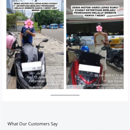
Cityplaza Jatinegara
Antar Jemput Kendaraan
Gedung Parkir P6A
What Our Customers Say