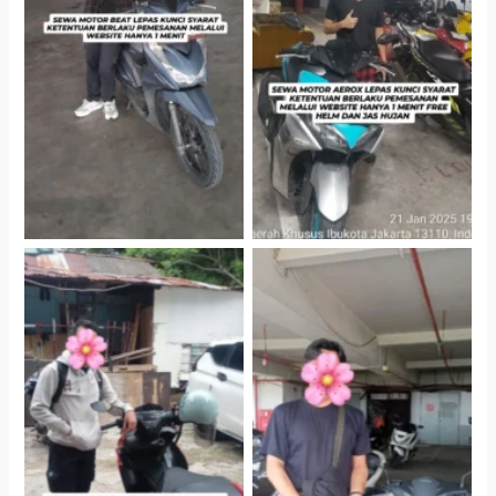
Cityplaza Jatinegara
Cityplaza Jatinegara
Gedung Parkir P6A
Gedung Parkir P6A
Cityplaza Jatinegara
Cabang Jakarta Barat
Gedung Parkir P6A