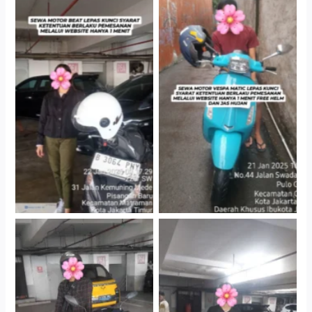
Cityplaza Jatinegara
Antar Jemput Kendaraan
Gedung Parkir P6A