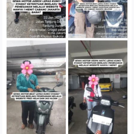
Cityplaza Jatinegara
Cityplaza Jatinegara
Gedung Parkir P6A
Gedung Parkir P6A