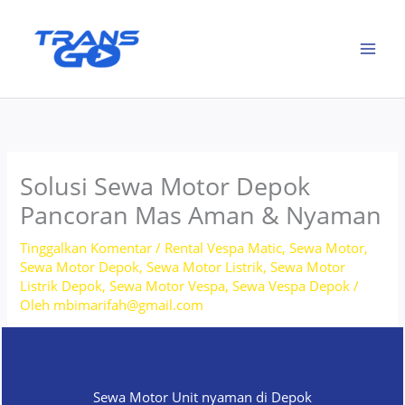
Lewati
ke
konten
Solusi Sewa Motor Depok
Pancoran Mas Aman & Nyaman
Tinggalkan Komentar
/
Rental Vespa Matic
,
Sewa Motor
,
Sewa Motor Depok
,
Sewa Motor Listrik
,
Sewa Motor
Listrik Depok
,
Sewa Motor Vespa
,
Sewa Vespa Depok
/
Oleh
mbimarifah@gmail.com
Sewa Motor Unit nyaman di Depok