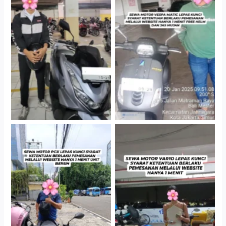
Hotel Kartika Chandra,
Cityplaza Jatinegara
Jakarta Selatan
Gedung Parkir P6A
Cityplaza Jatinegara
Antar Jemput Kendaraan
Gedung Parkir P6A