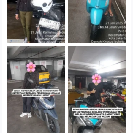
Cityplaza Jatinegara
Cityplaza Jatinegara
Gedung Parkir P6A
Gedung Parkir P6A