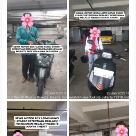
Cityplaza Jatinegara
Cityplaza Jatinegara
Gedung Parkir P6A
Gedung Parkir P6A