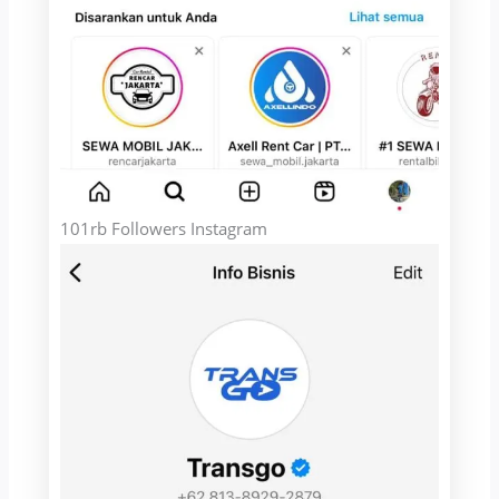
101rb Followers Instagram