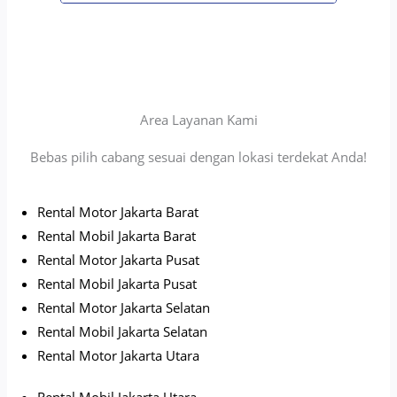
Area Layanan Kami
Bebas pilih cabang sesuai dengan lokasi terdekat Anda!
Rental Motor Jakarta Barat
Rental Mobil Jakarta Barat
Rental Motor Jakarta Pusat
Rental Mobil Jakarta Pusat
Rental Motor Jakarta Selatan
Rental Mobil Jakarta Selatan
Rental Motor Jakarta Utara
Rental Mobil Jakarta Utara