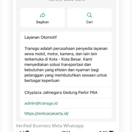
Verified Business Meta Whatsapp