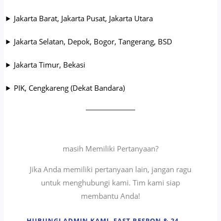
Jakarta Barat, Jakarta Pusat, Jakarta Utara
Jakarta Selatan, Depok, Bogor, Tangerang, BSD
Jakarta Timur, Bekasi
PIK, Cengkareng (Dekat Bandara)
masih Memiliki Pertanyaan?
Jika Anda memiliki pertanyaan lain, jangan ragu
untuk menghubungi kami. Tim kami siap
membantu Anda!
HUBUNGI ADMIN KAMI, FAST RESPON & 24