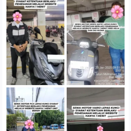
Hotel Kartika Chandra,
Cityplaza Jatinegara
Jakarta Selatan
Gedung Parkir P6A