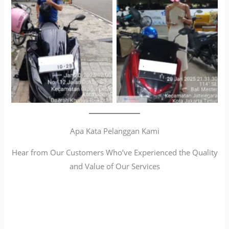
Cityplaza Jatinegara
Antar Jemput Kendaraan
Gedung Parkir P6A
Apa Kata Pelanggan Kami
Hear from Our Customers Who’ve Experienced the Quality
and Value of Our Services