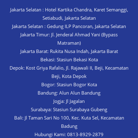
Jakarta Selatan : Hotel Kartika Chandra, Karet Semanggi,
Setiabudi, Jakarta Selatan
Jakarta Selatan : Gedung ILP Pancoran, Jakarta Selatan
Jakarta Timur: Jl. Jenderal Ahmad Yani (Bypass
Matraman)
Jakarta Barat: Rukita Nusa Indah, Jakarta Barat
Bekasi: Stasiun Bekasi Kota
Depok: Kost Griya Rafalio, Jl. Rajawali II, Beji, Kecamatan
Beji, Kota Depok
Bogor: Stasiun Bogor Kota
Bandung: Alun Alun Bandung
Jogja: Jl Jagalan
Surabaya: Stasiun Surabaya Gubeng
Bali: Jl Taman Sari No 100, Kec. Kuta Sel, Kecamatan
Badung
Hubungi Kami: 0813-8929-2879