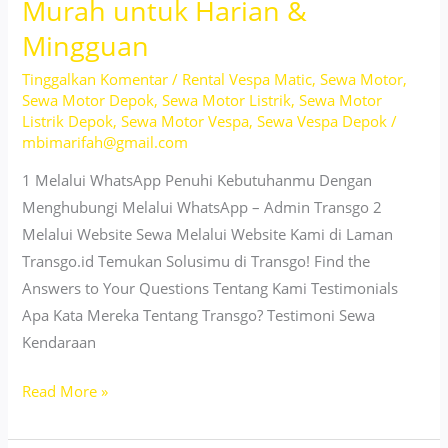
Murah untuk Harian &
Termurah
Mingguan
–
Siap
Tinggalkan Komentar
/
Rental Vespa Matic
,
Sewa Motor
,
Sewa Motor Depok
,
Sewa Motor Listrik
,
Sewa Motor
Jalan
Listrik Depok
,
Sewa Motor Vespa
,
Sewa Vespa Depok
/
24
mbimarifah@gmail.com
Jam
1 Melalui WhatsApp Penuhi Kebutuhanmu Dengan
Menghubungi Melalui WhatsApp – Admin Transgo 2
Melalui Website Sewa Melalui Website Kami di Laman
Transgo.id Temukan Solusimu di Transgo! Find the
Answers to Your Questions Tentang Kami Testimonials
Apa Kata Mereka Tentang Transgo? Testimoni Sewa
Kendaraan
Rental
Read More »
Motor
Tugu