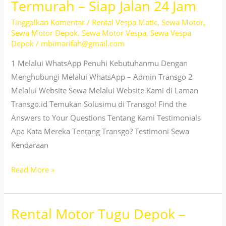
Termurah – Siap Jalan 24 Jam
–
Tinggalkan Komentar
/
Rental Vespa Matic
,
Sewa Motor
,
No
Sewa Motor Depok
,
Sewa Motor Vespa
,
Sewa Vespa
DP
Depok
/
mbimarifah@gmail.com
&
1 Melalui WhatsApp Penuhi Kebutuhanmu Dengan
Irit
Menghubungi Melalui WhatsApp – Admin Transgo 2
BBM
Melalui Website Sewa Melalui Website Kami di Laman
Transgo.id Temukan Solusimu di Transgo! Find the
Answers to Your Questions Tentang Kami Testimonials
Apa Kata Mereka Tentang Transgo? Testimoni Sewa
Kendaraan
Sewa
Read More »
Vespa
Matic
Rental Motor Tugu Depok –
Tapos
Depok