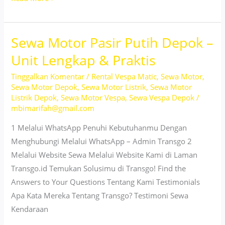
Vespa
Matic
Sewa Motor Pasir Putih Depok –
Duren
Mekar
Unit Lengkap & Praktis
Depok
Tinggalkan Komentar
/
Rental Vespa Matic
,
Sewa Motor
,
–
Sewa Motor Depok
,
Sewa Motor Listrik
,
Sewa Motor
Murah
Listrik Depok
,
Sewa Motor Vespa
,
Sewa Vespa Depok
/
&
mbimarifah@gmail.com
Terawat
1 Melalui WhatsApp Penuhi Kebutuhanmu Dengan
Menghubungi Melalui WhatsApp – Admin Transgo 2
Melalui Website Sewa Melalui Website Kami di Laman
Transgo.id Temukan Solusimu di Transgo! Find the
Answers to Your Questions Tentang Kami Testimonials
Apa Kata Mereka Tentang Transgo? Testimoni Sewa
Kendaraan