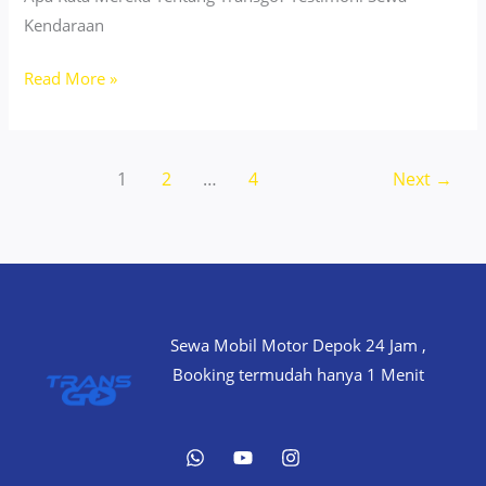
Kendaraan
Sewa
Read More »
Motor
Banyak
Pilihan
1
2
…
4
Next
→
Cilangkap
Depok
–
Hemat
&
No
Sewa Mobil Motor Depok 24 Jam ,
DP
Booking termudah hanya 1 Menit