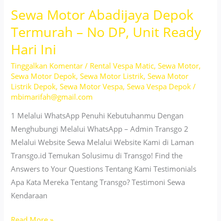
Sewa Motor Abadijaya Depok
Baktijaya
Depok
Termurah – No DP, Unit Ready
–
Hari Ini
Cocok
untuk
Tinggalkan Komentar
/
Rental Vespa Matic
,
Sewa Motor
,
Sewa Motor Depok
,
Sewa Motor Listrik
,
Sewa Motor
Harian
Listrik Depok
,
Sewa Motor Vespa
,
Sewa Vespa Depok
/
mbimarifah@gmail.com
1 Melalui WhatsApp Penuhi Kebutuhanmu Dengan
Menghubungi Melalui WhatsApp – Admin Transgo 2
Melalui Website Sewa Melalui Website Kami di Laman
Transgo.id Temukan Solusimu di Transgo! Find the
Answers to Your Questions Tentang Kami Testimonials
Apa Kata Mereka Tentang Transgo? Testimoni Sewa
Kendaraan
Sewa
Read More »