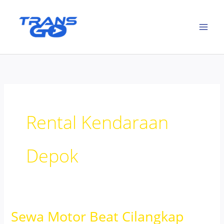
Lewati
ke
konten
Rental Kendaraan
Depok
Sewa Motor Beat Cilangkap