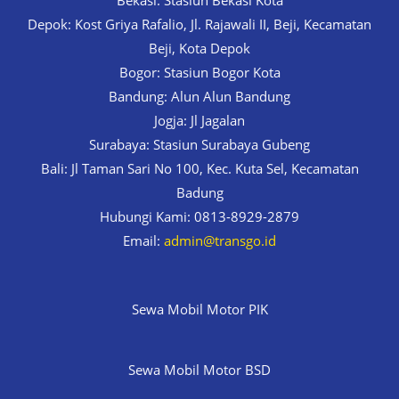
Depok: Kost Griya Rafalio, Jl. Rajawali II, Beji, Kecamatan
Beji, Kota Depok
Bogor: Stasiun Bogor Kota
Bandung: Alun Alun Bandung
Jogja: Jl Jagalan
Surabaya: Stasiun Surabaya Gubeng
Bali: Jl Taman Sari No 100, Kec. Kuta Sel, Kecamatan
Badung
Hubungi Kami: 0813-8929-2879
Email:
admin@transgo.id
Sewa Mobil Motor PIK
Sewa Mobil Motor BSD