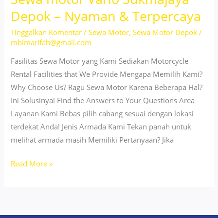
Depok
Depok – Nyaman & Terpercaya
–
Tinggalkan Komentar
/
Sewa Motor
,
Sewa Motor Depok
/
Stylish
mbimarifah@gmail.com
&
Nyaman
Fasilitas Sewa Motor yang Kami Sediakan Motorcycle
Harian
Rental Facilities that We Provide Mengapa Memilih Kami?
Why Choose Us? Ragu Sewa Motor Karena Beberapa Hal?
Ini Solusinya! Find the Answers to Your Questions Area
Layanan Kami Bebas pilih cabang sesuai dengan lokasi
terdekat Anda! Jenis Armada Kami Tekan panah untuk
melihat armada masih Memiliki Pertanyaan? Jika
Sewa
Read More »
motor
Vario
Sukmajaya
Depok