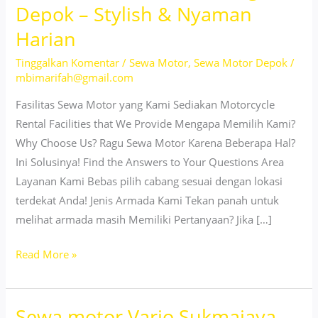
Depok – Stylish & Nyaman
Harian
Tinggalkan Komentar
/
Sewa Motor
,
Sewa Motor Depok
/
mbimarifah@gmail.com
Fasilitas Sewa Motor yang Kami Sediakan Motorcycle
Rental Facilities that We Provide Mengapa Memilih Kami?
Why Choose Us? Ragu Sewa Motor Karena Beberapa Hal?
Ini Solusinya! Find the Answers to Your Questions Area
Layanan Kami Bebas pilih cabang sesuai dengan lokasi
terdekat Anda! Jenis Armada Kami Tekan panah untuk
melihat armada masih Memiliki Pertanyaan? Jika […]
Sewa
Read More »
motor
Vario
Sewa motor Vario Sukmajaya
Cilodong