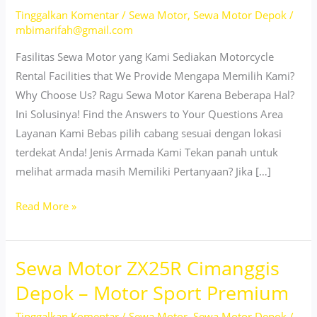
Tinggalkan Komentar
/
Sewa Motor
,
Sewa Motor Depok
/
mbimarifah@gmail.com
Fasilitas Sewa Motor yang Kami Sediakan Motorcycle
Rental Facilities that We Provide Mengapa Memilih Kami?
Why Choose Us? Ragu Sewa Motor Karena Beberapa Hal?
Ini Solusinya! Find the Answers to Your Questions Area
Layanan Kami Bebas pilih cabang sesuai dengan lokasi
terdekat Anda! Jenis Armada Kami Tekan panah untuk
melihat armada masih Memiliki Pertanyaan? Jika […]
Sewa
Read More »
motor
ZX25R
Sewa Motor ZX25R Cimanggis
Sukmajaya
Depok
Depok – Motor Sport Premium
–
Tinggalkan Komentar
/
Sewa Motor
,
Sewa Motor Depok
/