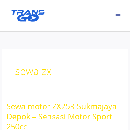
Lewati
ke
konten
sewa zx
Sewa motor ZX25R Sukmajaya
Depok – Sensasi Motor Sport
250cc