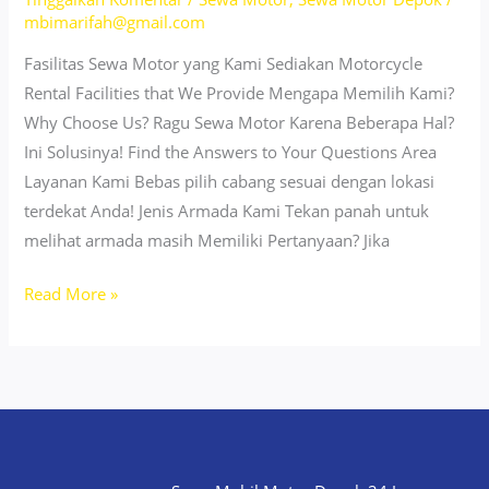
Sensasi
mbimarifah@gmail.com
Motor
Sport
Fasilitas Sewa Motor yang Kami Sediakan Motorcycle
250cc
Rental Facilities that We Provide Mengapa Memilih Kami?
Why Choose Us? Ragu Sewa Motor Karena Beberapa Hal?
Ini Solusinya! Find the Answers to Your Questions Area
Layanan Kami Bebas pilih cabang sesuai dengan lokasi
terdekat Anda! Jenis Armada Kami Tekan panah untuk
melihat armada masih Memiliki Pertanyaan? Jika
Sewa
Read More »
Motor
ZX25R
Cimanggis
Depok
–
Motor