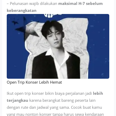
– Pelunasan wajib dilakukan
maksimal H-7 sebelum
keberangkatan
Open Trip Konser Lebih Hemat
Ikut open trip konser bikin biaya perjalanan jadi
lebih
terjangkau
karena berangkat bareng peserta lain
dengan rute dan jadwal yang sama. Cocok buat kamu
yang mau nonton konser tanpa harus sewa kendaraan