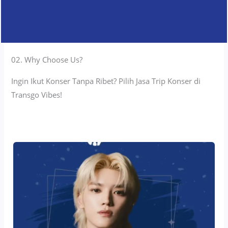
02. Why Choose Us?
Ingin Ikut Konser Tanpa Ribet? Pilih Jasa Trip Konser di
Transgo Vibes!