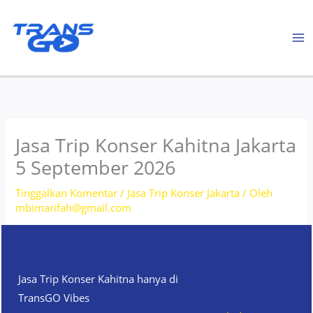
Lewati
ke
konten
Jasa Trip Konser Kahitna Jakarta
5 September 2026
Tinggalkan Komentar
/
Jasa Trip Konser Jakarta
/ Oleh
mbimarifah@gmail.com
Jasa Trip Konser Kahitna hanya di
TransGO Vibes