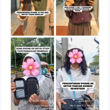
TransGO
TransGO
Serah Terima Sewa
Serah Terima Sewa
iPhone XR Konser
iPhone TransGO
Seventeen