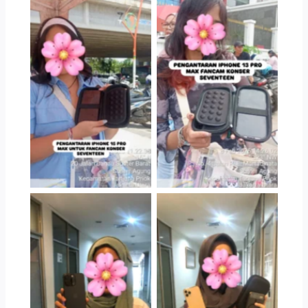
Serah Terima Sewa
Serah Terima Sewa
iPhone 13 Pro Max
iPhone TransGO
Konser Seventeen
Serag Terima Sewa
Serah Terima Sewa
iPhone 15 Pro Max
iPhone 11 Pro