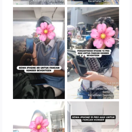
Serah Terima Sewa
Serah Terima Sewa
iPhone XR Konser
iPhone 13 Pro Max
Seventeen
Konser Seventeen