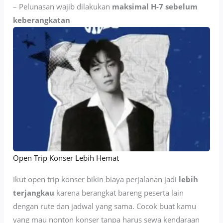
– Pelunasan wajib dilakukan
maksimal H-7 sebelum
keberangkatan
Open Trip Konser Lebih Hemat
Ikut open trip konser bikin biaya perjalanan jadi
lebih
terjangkau
karena berangkat bareng peserta lain
dengan rute dan jadwal yang sama. Cocok buat kamu
yang mau nonton konser tanpa harus sewa kendaraan