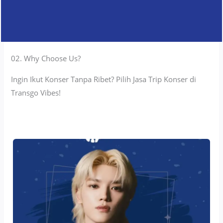
02. Why Choose Us?
Ingin Ikut Konser Tanpa Ribet? Pilih Jasa Trip Konser di
Transgo Vibes!