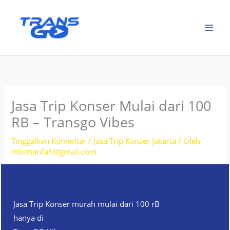
Lewati
ke
konten
Jasa Trip Konser Mulai dari 100
RB – Transgo Vibes
Tinggalkan Komentar
/
Jasa Trip Konser Jakarta
/ Oleh
mbimarifah@gmail.com
Jasa Trip Konser murah mulai dari 100 rB
hanya di