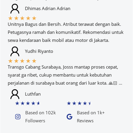
Dhimas Adrian Adrian
★
★
★
★
★
Unitnya Bagus dan Bersih. Atribut terawat dengan baik.
Petugasnya ramah dan komunikatif. Rekomendasi untuk
sewa kendaraan baik mobil atau motor di Jakarta.
Yudhi Riyanto
★
★
★
★
★
Transgo Cabang Surabaya, Josss mantap proses cepat,
syarat ga ribet, cukup membantu untuk kebutuhan
perjalanan di surabaya buat orang dari luar kota. 🙏🏻 …
Luthfan
★
★
★
★
★
★
★
★
★
★
Based on 102k
Based on 1k+
Followers​
Reviews​