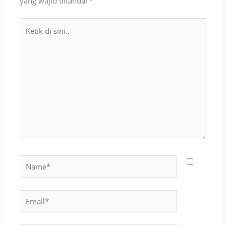
yang wajib ditandai
*
Ketik
di
sini..
Name*
Email*