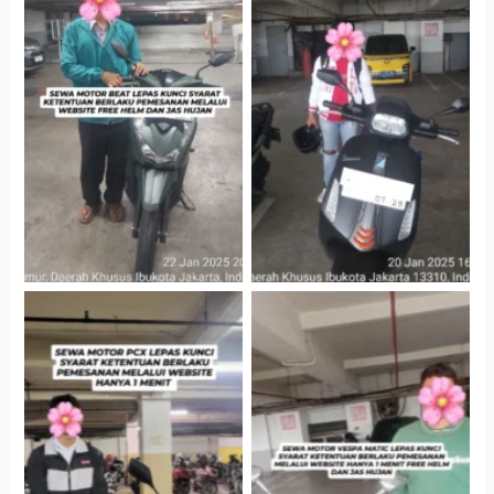
Cityplaza Jatinegara
Cityplaza Jatinegara
Gedung Parkir P6A
Gedung Parkir P6A
Hotel Kartika Chandra,
Cityplaza Jatinegara