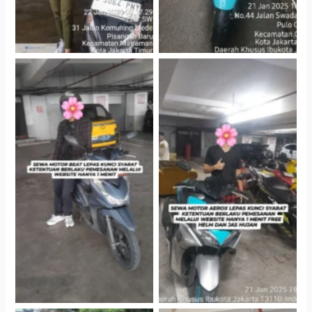
Cityplaza Jatinegara
Cityplaza Jatinegara
Gedung Parkir P6A
Gedung Parkir P6A