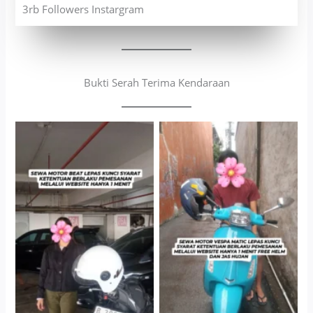
3rb Followers Instargram
Bukti Serah Terima Kendaraan
Cityplaza Jatinegara
Antar Jemput Kendaraan
Gedung Parkir P6A