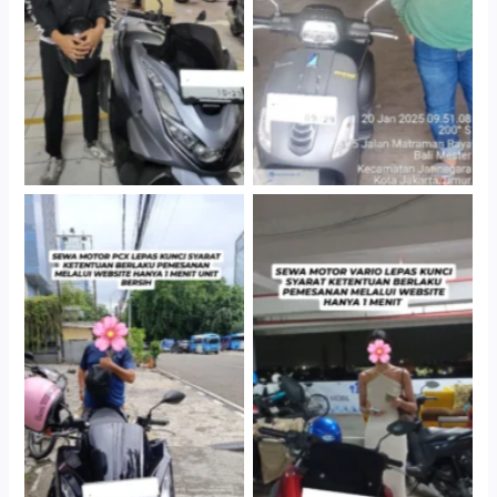
Jakarta Selatan
Gedung Parkir P6A
Cityplaza Jatinegara
Antar Jemput Kendaraan
Gedung Parkir P6A