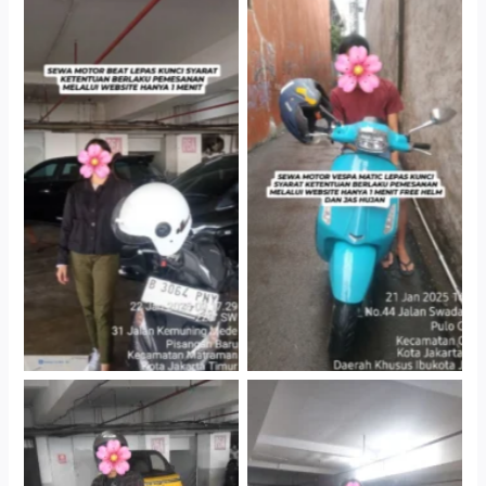
Cityplaza Jatinegara
Antar Jemput Kendaraan
Gedung Parkir P6A