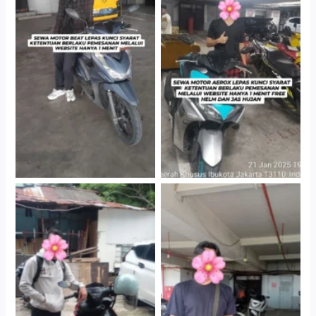
Cityplaza Jatinegara
Cityplaza Jatinegara
Gedung Parkir P6A
Gedung Parkir P6A
Cityplaza Jatinegara
Cabang Jakarta Barat