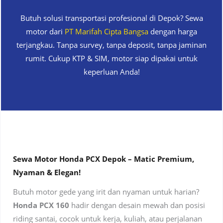
Butuh solusi transportasi profesional di Depok? Sewa
motor dari
PT Marifah Cipta Bangsa
dengan harga
terjangkau. Tanpa survey, tanpa deposit, tanpa jaminan
rumit. Cukup KTP & SIM, motor siap dipakai untuk
keperluan Anda!
Sewa Motor Honda PCX Depok – Matic Premium,
Nyaman & Elegan!
Butuh motor gede yang irit dan nyaman untuk harian?
Honda PCX 160
hadir dengan desain mewah dan posisi
riding santai, cocok untuk kerja, kuliah, atau perjalanan