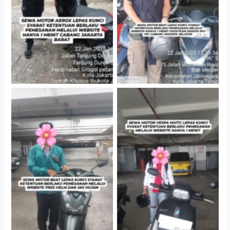
Gedung Parkir P6A
Cityplaza Jatinegara
Cityplaza Jatinegara
Gedung Parkir P6A
Gedung Parkir P6A