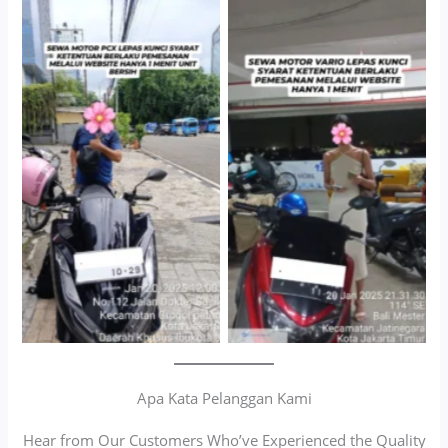
Cityplaza Jatinegara
Antar Jemput Kendaraan
Gedung Parkir P6A
Apa Kata Pelanggan Kami
Hear from Our Customers Who’ve Experienced the Quality