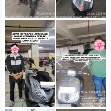
Hotel Kartika Chandra,
Cityplaza Jatinegara
Jakarta Selatan
Gedung Parkir P6A