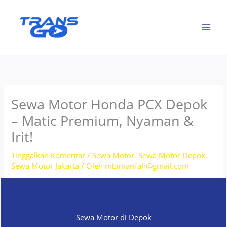
Lewati
ke
konten
Sewa Motor Honda PCX Depok
– Matic Premium, Nyaman &
Irit!
Tinggalkan Komentar
/
Sewa Motor
,
Sewa Motor Depok
,
Sewa Motor Jakarta
/ Oleh
mbimarifah@gmail.com
Sewa Motor di Depok